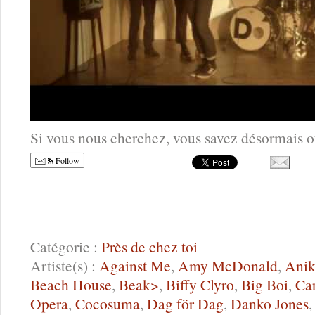
Si vous nous cherchez, vous savez désormais o
Follow
Catégorie :
Près de chez toi
Artiste(s) :
Against Me
,
Amy McDonald
,
Ani
Beach House
,
Beak>
,
Biffy Clyro
,
Big Boi
,
Car
Opera
,
Cocosuma
,
Dag för Dag
,
Danko Jones