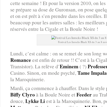
cette semaine ! Et pour la version 2010, on le
se prépare sa dose de Guronsan, on pose quelqu
et on est prêt à s’en prendre dans les oreilles. 
beaucoup pour les autres salles : les meilleur
réservés entre la Cigale et la Boule Noire !
Festival Les Inrocks Black XS du 3 au 8 n
Lundi, c’est calme : on se remet de son long 
Romance
est enfin de retour !! C’est à la Ciga
Eminem
Professe
Transistor). La relève d’
( ?)
Tame Impala
Casino. Sinon, en mode psyché,
la Maroquinerie.
Mardi, ça commence à chauffer. Dans le style 
Biffy Clyro
Feeder
à la Boule Noire et
au Trab
Lykke Li
douce,
est à la Maroquinerie. Bon, p