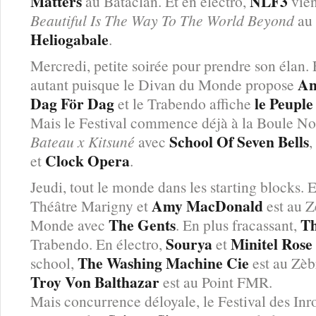
Matters
NLF3
au Bataclan. Et en éléctro,
vien
Beautiful Is The Way To The World Beyond
au 
Heliogabale
.
Mercredi, petite soirée pour prendre son élan. 
An
autant puisque le Divan du Monde propose
Dag För Dag
le Peuple
et le Trabendo affiche
Mais le Festival commence déjà à la Boule No
School Of Seven Bells
Bateau x Kitsuné
avec
,
Clock Opera
et
.
Jeudi, tout le monde dans les starting blocks. 
Amy MacDonald
Théâtre Marigny et
est au Z
The Gents
Th
Monde avec
. En plus fracassant,
Sourya
Minitel Rose
Trabendo. En électro,
et
The Washing Machine Cie
school,
est au Zèbr
Troy Von Balthazar
est au Point FMR.
Mais concurrence déloyale, le Festival des I