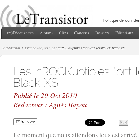
Politique de confiden
(re)Découvertes
Albums
Clips
Concerts
Dossiers
Editoriaux
LeTransistor
Près de chez toi
Les inROCKuptibles font leur festival en Black XS
Publié le 29 Oct 2010
Rédacteur : Agnès Bayou
Follow
Le moment que nous attendons tous est arrivé !