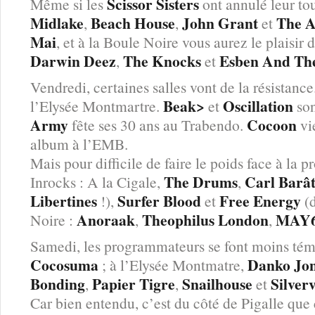
Scissor Sisters
Même si les
ont annulé leur tou
Midlake
Beach House
John Grant
The A
,
,
et
Mai
, et à la Boule Noire vous aurez le plaisir
Darwin Deez
The Knocks
Esben And Th
,
et
Vendredi, certaines salles vont de la résistance
Beak>
Oscillation
l’Elysée Montmartre.
et
so
Army
Cocoon
fête ses 30 ans au Trabendo.
vi
album à l’EMB.
Mais pour difficile de faire le poids face à la
The Drums
Carl Barâ
Inrocks : A la Cigale,
,
Libertines
Surfer Blood
Free Energy
!),
et
(d
Anoraak
Theophilus London
MAY
Noire :
,
,
Samedi, les programmateurs se font moins tém
Cocosuma
Danko Jo
; à l’Elysée Montmatre,
Bonding
Papier Tigre
Snailhouse
Silver
,
,
et
Car bien entendu, c’est du côté de Pigalle que 