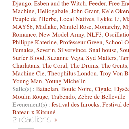
Django
,
Esben and the Witch
,
Feeder
,
Free En
Machine
,
Heliogabale
,
John Grant
,
Kele Oker
Peuple de l'Herbe
,
Local Natives
,
Lykke Li
,
M
MAY68
,
Midlake
,
Minitel Rose
,
Monarchy
,
My
Romance
,
New Model Army
,
NLF3
,
Oscillati
Philippe Katerine
,
Professeur Green
,
School O
Females
,
Severin
,
Silvervince
,
Snailhouse
,
Sou
Surfer Blood
,
Suzanne Vega
,
Syd Matters
,
Tam
Charlatans
,
The Coral
,
The Drums
,
The Gents
Machine Cie
,
Theophilus London
,
Troy Von B
Young Man
,
Young Michelin
Salle(s) :
Bataclan
,
Boule Noire
,
Cigale
,
Elysé
Moulin Rouge
,
Trabendo
,
Zébre de Belleville
Evenement(s) :
festival des Inrocks
,
Festival d
Bateau x Kitsuné