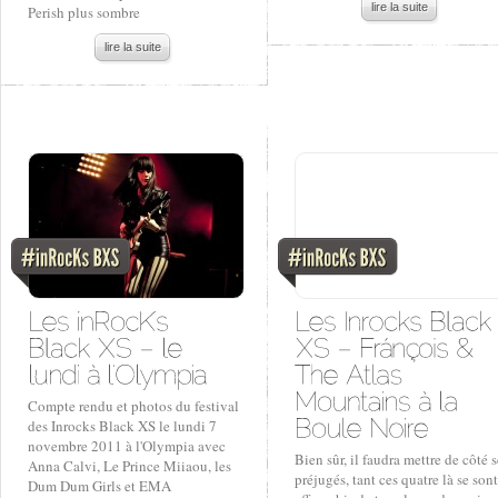
lire la suite
Perish plus sombre
lire la suite
Compte rendu et photos du festival
des Inrocks Black XS le lundi 7
novembre 2011 à l'Olympia avec
Bien sûr, il faudra mettre de côté s
Anna Calvi, Le Prince Miiaou, les
préjugés, tant ces quatre là se sont
Dum Dum Girls et EMA