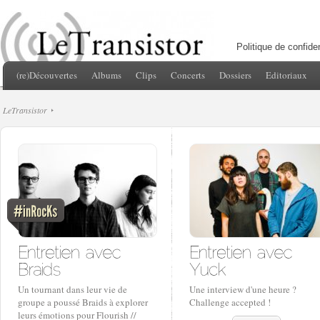
Politique de confiden
(re)Découvertes
Albums
Clips
Concerts
Dossiers
Editoriaux
LeTransistor
Un tournant dans leur vie de
Une interview d'une heure ?
groupe a poussé Braids à explorer
Challenge accepted !
leurs émotions pour Flourish //