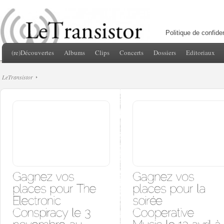
Politique de confiden
(re)Découvertes
Albums
Clips
Concerts
Dossiers
Editoriaux
LeTransistor