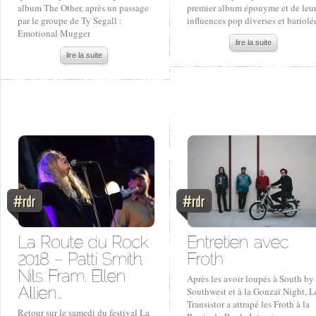
album The Other, après un passage
premier album éponyme et de leu
par le groupe de Ty Segall :
influences pop diverses et bariolé
Emotional Mugger
lire la suite
lire la suite
Après les avoir loupés à South by
Southwest et à la Gonzaï Night, L
Transistor a attrapé les Froth à la
Retour sur le samedi du festival La