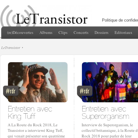
Politique de confiden
(re)Découvertes
Albums
Clips
Concerts
Dossiers
Editoriaux
LeTransistor
A La Route du Rock 2018, Le
Interview de Superorganism, le
Transistor a interviewé King Tuff,
collectif britannique, à la Route 
qui venait présenter son quatrième
Rock 2018 pour parler de leur