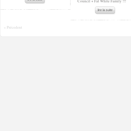
Council + Fat White Family !!!
lire la suite
« Précedent