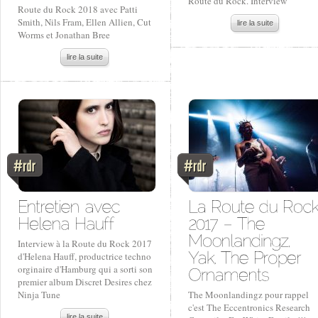
Route du Rock. Interview
Route du Rock 2018 avec Patti
Smith, Nils Fram, Ellen Allien, Cut
lire la suite
Worms et Jonathan Bree
lire la suite
Interview à la Route du Rock 2017
d'Helena Hauff, productrice techno
orginaire d'Hamburg qui a sorti son
premier album Discret Desires chez
Ninja Tune
The Moonlandingz pour rappel
c'est The Eccentronics Research
lire la suite