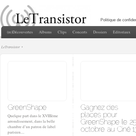
Politique de confiden
(re)Découvertes
Albums
Clips
Concerts
Dossiers
Editoriaux
LeTransistor
Quelque part dans le XVIIIème
arrondissement, dans la belle
chambre d’un patron de label
parisien....