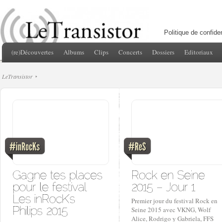
Politique de confiden
(re)Découvertes
Albums
Clips
Concerts
Dossiers
Editoriaux
LeTransistor
Premier jour du festival Rock en
Seine 2015 avec VKNG, Wolf
Alice, Rodrigo y Gabriela, FFS