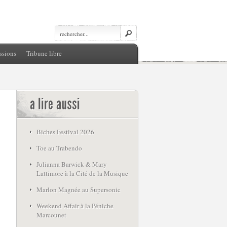
ssions
Tribune libre
Biches Festival 2026
Toe au Trabendo
Julianna Barwick & Mary
Lattimore à la Cité de la Musique
Marlon Magnée au Supersonic
Weekend Affair à la Péniche
Marcounet