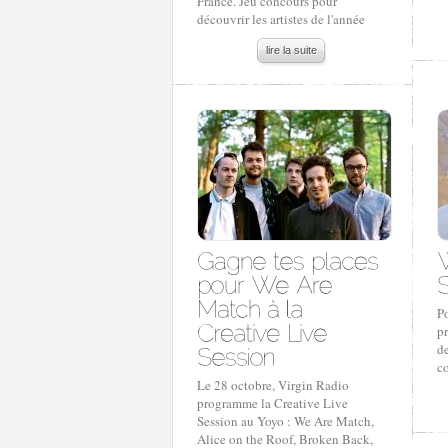
France. Jeu concours pour
découvrir les artistes de l'année
lire la suite
Po
p
d
co
Le 28 octobre, Virgin Radio
programme la Creative Live
Session au Yoyo : We Are Match,
Alice on the Roof, Broken Back,