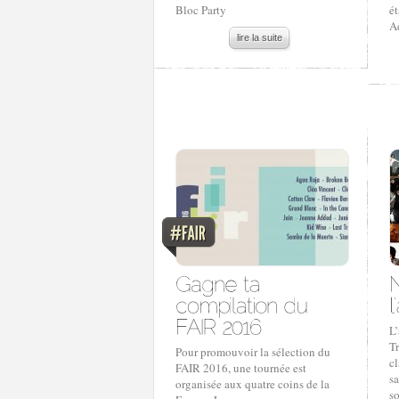
Bloc Party
ét
A
lire la suite
L’
Tr
Pour promouvoir la sélection du
c
FAIR 2016, une tournée est
sa
organisée aux quatre coins de la
s