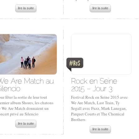
lire la suite
lire la suite
ur fêter la sortie de leur tout
Festival Rock en Seine 2015 avec
remier album Shores, les chatons
We Are Match, Last Train, Ty
e We Are Match donnaient un
Segall avec Fuzz, Mark Lanegan,
ncert privé au Silencio
Parquet Courts et The Chemical
Brothers
lire la suite
lire la suite