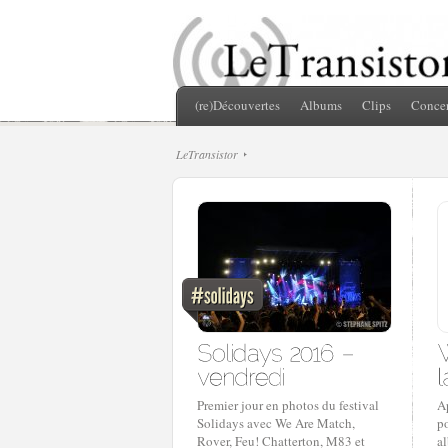
(re)Découvertes
Albums
Clips
Concer
LeTransistor
Premier jour en photos du festival
A
Solidays avec We Are Match,
p
Rover, Feu! Chatterton, M83 et
a