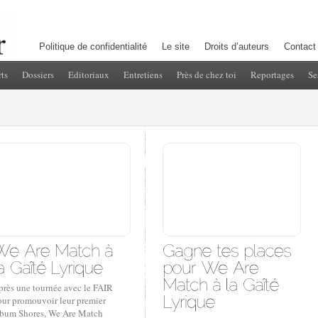
Politique de confidentialité
Le site
Droits d’auteurs
Contact
ts
Dossiers
Editoriaux
Entretiens
Près de chez toi
Reportages
Se
près une tournée avec le FAIR
our promouvoir leur premier
lbum Shores, We Are Match