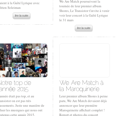
We Are Match poursuivent la
aient à la Gaîté Lyrique avec
tournée de leur premier album
drien Soleiman
Shores, Le Transistor t'invite à venir
voir leur concert à la Gaîté Lyrique
lire la suite
le 31 mars
lire la suite
année était pas top, et au
Leur premier album Shores à peine
ansistor on est pas très
paru, We Are Match devaient déjà
lassements. Juste une manière de
annoncer que leur première
luer les musiques qui nous ont
Maroquinerie affichait complet !
outenus cette année 2015.
Report et photos du concert