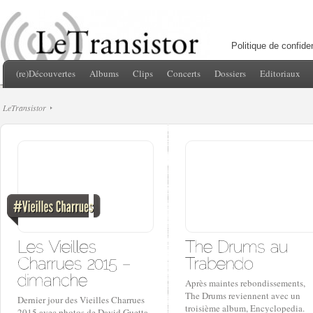
Politique de confiden
(re)Découvertes
Albums
Clips
Concerts
Dossiers
Editoriaux
LeTransistor
Après maintes rebondissements,
The Drums reviennent avec un
Dernier jour des Vieilles Charrues
troisième album, Encyclopedia.
2015 avec photos de David Guetta,