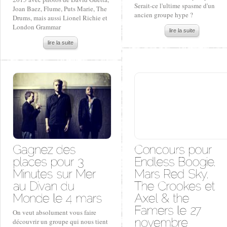
Serait-ce l'ultime spasme d'un
Joan Baez, Flume, Puts Marie, The
ancien groupe hype ?
Drums, mais aussi Lionel Richie et
London Grammar
lire la suite
lire la suite
On veut absolument vous faire
découvrir un groupe qui nous tient