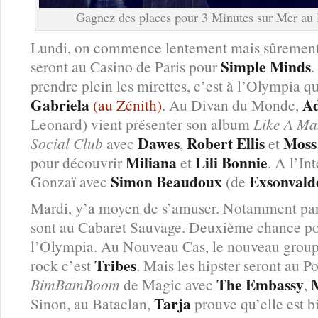
Gagnez des places pour 3 Minutes sur Mer au
Lundi, on commence lentement mais sûrement.
Simple Minds
seront au Casino de Paris pour
.
prendre plein les mirettes, c’est à l’Olympia q
Gabriela
A
(au Zénith)
. Au Divan du Monde,
Leonard) vient présenter son album
Like A Ma
Dawes
Robert Ellis
Moss
Social Club
avec
,
et
Miliana
Lili Bonnie
pour découvrir
et
. A l’In
Simon Beaudoux
Exsonvald
Gonzaï avec
(de
Mardi, y’a moyen de s’amuser. Notamment pa
sont au Cabaret Sauvage. Deuxième chance p
l’Olympia. Au Nouveau Cas, le nouveau groupe
Tribes
rock c’est
. Mais les hipster seront au 
The Embassy
BimBamBoom
de Magic avec
,
Tarja
Sinon, au Bataclan,
prouve qu’elle est b