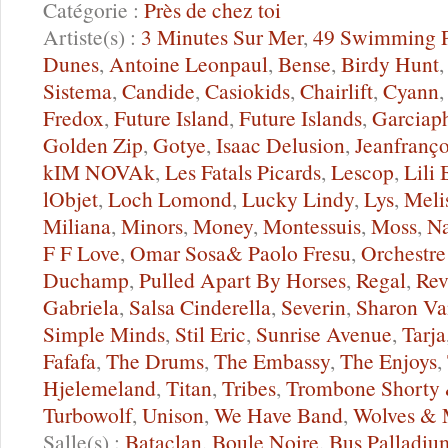
Catégorie :
Près de chez toi
Artiste(s) :
3 Minutes Sur Mer
,
49 Swimming P
Dunes
,
Antoine Leonpaul
,
Bense
,
Birdy Hunt
Sistema
,
Candide
,
Casiokids
,
Chairlift
,
Cyann
Fredox
,
Future Island
,
Future Islands
,
Garciap
Golden Zip
,
Gotye
,
Isaac Delusion
,
Jeanfranço
kIM NOVAk
,
Les Fatals Picards
,
Lescop
,
Lili
lObjet
,
Loch Lomond
,
Lucky Lindy
,
Lys
,
Meli
Miliana
,
Minors
,
Money
,
Montessuis
,
Moss
,
N
F F Love
,
Omar Sosa& Paolo Fresu
,
Orchestre
Duchamp
,
Pulled Apart By Horses
,
Regal
,
Rev
Gabriela
,
Salsa Cinderella
,
Severin
,
Sharon Va
Simple Minds
,
Stil Eric
,
Sunrise Avenue
,
Tarja
Fafafa
,
The Drums
,
The Embassy
,
The Enjoys
,
Hjelemeland
,
Titan
,
Tribes
,
Trombone Shorty 
Turbowolf
,
Unison
,
We Have Band
,
Wolves &
Salle(s) :
Bataclan
,
Boule Noire
,
Bus Palladiu