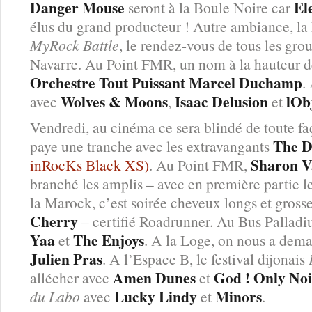
Danger Mouse
El
seront à la Boule Noire car
élus du grand producteur ! Autre ambiance, la
MyRock Battle
, le rendez-vous de tous les gro
Navarre. Au Point FMR, un nom à la hauteur de
Orchestre Tout Puissant Marcel Duchamp
.
Wolves & Moons
Isaac Delusion
lOb
avec
,
et
Vendredi, au cinéma ce sera blindé de toute fa
The 
paye une tranche avec les extravangants
Sharon V
inRocKs Black XS)
. Au Point FMR,
branché les amplis – avec en première partie 
la Marock, c’est soirée cheveux longs et gross
Cherry
– certifié Roadrunner. Au Bus Palladi
Yaa
The Enjoys
et
. A la Loge, on nous a de
Julien Pras
. A l’Espace B, le festival dijonais
Amen Dunes
God ! Only Noi
allécher avec
et
Lucky Lindy
Minors
du Labo
avec
et
.