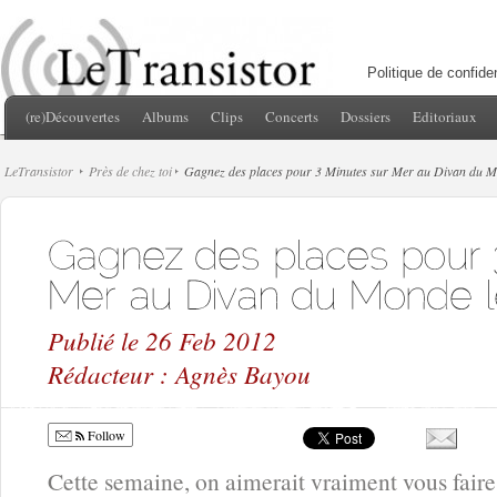
Politique de confiden
(re)Découvertes
Albums
Clips
Concerts
Dossiers
Editoriaux
LeTransistor
Près de chez toi
Gagnez des places pour 3 Minutes sur Mer au Divan du M
Publié le 26 Feb 2012
Rédacteur : Agnès Bayou
Follow
Cette semaine, on aimerait vraiment vous fair