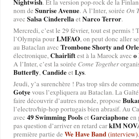
Nightwish
. Et la version pop-rock de la Finla
Sunrise Avenue
nom de
. A l’Inter, soirée
On 
Salsa Cinderella
Narco Terror
avec
et
.
Mercredi, c’est le 29 février, tout est permis !
LMFAO
l’Olympia pour
, on peut donc aller se
Trombone Shorty and Orle
au Bataclan avec
Chairlift
o
électronique,
est à la Marock avec
A l’Inter, c’est la soirée
Come Together
organi
Butterfly
Candide
Lys
,
et
.
Jeudi, y’a surenchère ! Pas trop sûrs de comm
Gotye
vous l’expliquera au Bataclan. La Gaîté
Buka
faire découvrir d’autres monde, propose
l’electro/hip-hop portugais bien abrasif. Au C
49 Swimming Pools
Garciaphone
avec
et
en 
kIM NOV
pas question d’arriver en retard car
We Have Band
première partie de
(interview)