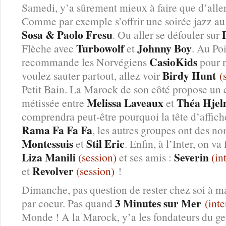
Samedi, y’a sûrement mieux à faire que d’alle
Comme par exemple s’offrir une soirée jazz a
Sosa & Paolo Fresu
. Ou aller se défouler sur
Turbowolf
Johnny Boy
Flèche avec
et
. Au Po
CasioKids
recommande les Norvégiens
pour n
Birdy Hunt
voulez sauter partout, allez voir
(s
Petit Bain. La Marock de son côté propose un c
Melissa Laveaux
Théa Hjel
métissée entre
et
comprendra peut-être pourquoi la tête d’affich
Rama Fa Fa Fa
, les autres groupes ont des n
Montessuis
Stil Eric
et
. Enfin, à l’Inter, on va 
Liza Manili
Severin
(session)
et ses amis :
(in
Revolver
et
(session)
!
Dimanche, pas question de rester chez soi à ma
3 Minutes sur Mer
par coeur. Pas quand
(inte
Monde ! A la Marock, y’a les fondateurs du ge