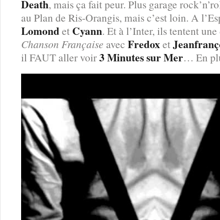
Death
, mais ça fait peur. Plus garage rock’n’ro
au Plan de Ris-Orangis, mais c’est loin. A l’E
Lomond
Cyann
et
. Et à l’Inter, ils tentent un
Fredox
Jeanfranç
Chanson Française
avec
et
3 Minutes sur Mer
il FAUT aller voir
… En plu