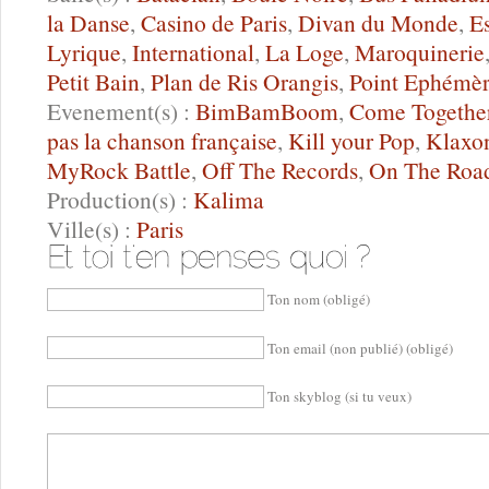
la Danse
,
Casino de Paris
,
Divan du Monde
,
E
Lyrique
,
International
,
La Loge
,
Maroquinerie
Petit Bain
,
Plan de Ris Orangis
,
Point Ephémè
Evenement(s) :
BimBamBoom
,
Come Togethe
pas la chanson française
,
Kill your Pop
,
Klaxo
MyRock Battle
,
Off The Records
,
On The Roa
Production(s) :
Kalima
Ville(s) :
Paris
Ton nom (obligé)
Ton email (non publié) (obligé)
Ton skyblog (si tu veux)