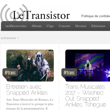
Politique de confiden
(re)Découvertes
Albums
Clips
Concerts
Dossiers
Editoriaux
LeTransistor
Aux Trans Musicales de Rennes, Le
Transistor a trouvé le groupe le plus
étrange de la programmation. Il