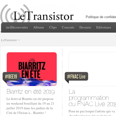
Politique de confiden
(re)Découvertes
Albums
Clips
Concerts
Dossiers
Editoriaux
LeTransistor
Le festival Biarritz en été propose
un weekend bouillant du 19 au 21
juillet 2019 dans les jardins de la
Pour ne pas louper l'artiste qui va
Cité de l'Océan à... Biarritz !
chambouler ton été au festival