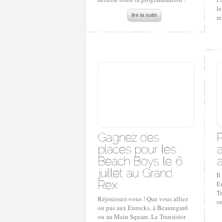
le
lire la suite
re
Il
E
T
Réjouissez-vous ! Que vous alliez
on
ou pas aux Eurocks, à Beauregard
ou au Main Square, Le Transistor