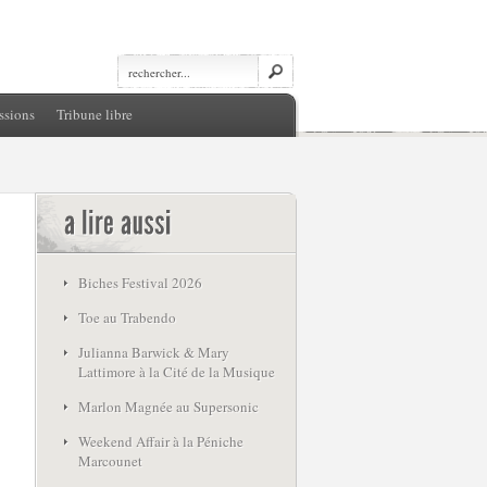
ssions
Tribune libre
Biches Festival 2026
Toe au Trabendo
Julianna Barwick & Mary
Lattimore à la Cité de la Musique
Marlon Magnée au Supersonic
Weekend Affair à la Péniche
Marcounet