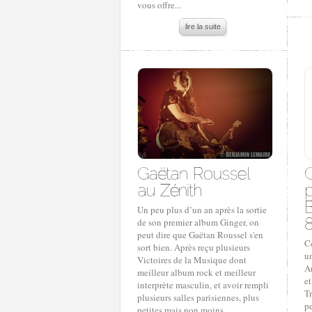
vous offre...
lire la suite
Un peu plus d’un an après la sortie
de son premier album Ginger, on
peut dire que Gaëtan Roussel s'en
Ce
sort bien. Après reçu plusieurs
u
Victoires de la Musique dont
Ar
meilleur album rock et meilleur
e
interprète masculin, et avoir rempli
Tr
plusieurs salles parisiennes, plus
p
petites mais non moins