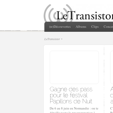
(re)Découvertes
Albums
Clips
Concer
LeTransistor
Du 6 au 8 juin en Normandie : on te
C’
détaille toute la programmation !
Pa