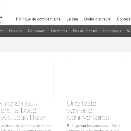
Politique de confidentialité
Le site
Droits d’auteurs
Contact
ts
Dossiers
Editoriaux
Entretiens
Près de chez toi
Reportages
Se
est la rentrée pour tout le monde.
Bon, ça sent les vacances… Petite
s de répit, on va courir dans tous
semaine pour les malheureux qui