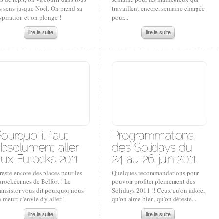
s sens jusque Noël. On prend sa
travaillent encore, semaine chargée
spiration et on plonge !
pour...
lire la suite
lire la suite
 reste encore des places pour les
Quelques recommandations pour
urockéennes de Belfort ! Le
pouvoir profiter pleinement des
ransistor vous dit pourquoi nous
Solidays 2011 !! Ceux qu'on adore,
 meurt d'envie d'y aller !
qu'on aime bien, qu'on déteste...
lire la suite
lire la suite