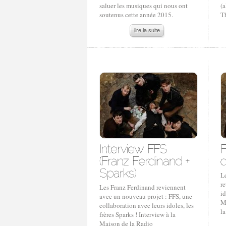
saluer les musiques qui nous ont
(a
soutenus cette année 2015.
T
lire la suite
L
re
Les Franz Ferdinand reviennent
id
avec un nouveau projet : FFS, une
Ma
collaboration avec leurs idoles, les
l
frères Sparks ! Interview à la
Maison de la Radio