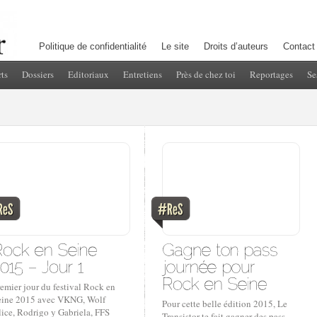
Politique de confidentialité
Le site
Droits d’auteurs
Contact
ts
Dossiers
Editoriaux
Entretiens
Près de chez toi
Reportages
Se
emier jour du festival Rock en
eine 2015 avec VKNG, Wolf
Pour cette belle édition 2015, Le
lice, Rodrigo y Gabriela, FFS
Transistor te fait gagner des pass