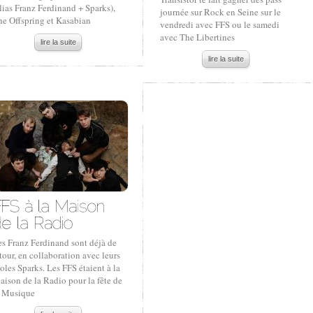
lias Franz Ferdinand + Sparks),
journée sur Rock en Seine sur le
he Offspring et Kasabian
vendredi avec FFS ou le samedi
avec The Libertines
lire la suite
lire la suite
es Franz Ferdinand sont déjà de
tour, en collaboration avec leurs
oles Sparks. Les FFS étaient à la
ison de la Radio pour la fête de
a Musique