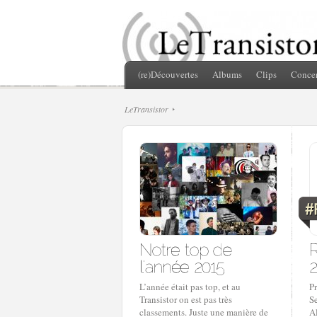
(re)Découvertes
Albums
Clips
Concer
LeTransistor
L’année était pas top, et au
Pr
Transistor on est pas très
S
classements. Juste une manière de
A