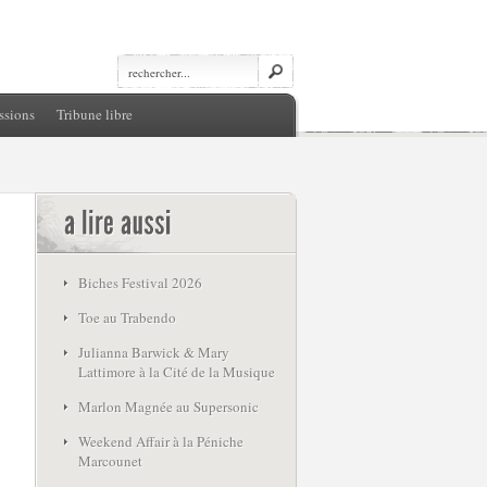
ssions
Tribune libre
Biches Festival 2026
Toe au Trabendo
Julianna Barwick & Mary
Lattimore à la Cité de la Musique
Marlon Magnée au Supersonic
Weekend Affair à la Péniche
Marcounet