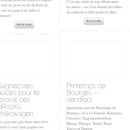
C'est une sorte de top album mais
 lieu de juste en set de festival :
en mieux - on vous donne des idées
s ont un paquet de tubes à
de cadeaux à offrir pour les fêtes
lancer !
lire la suite
lire la suite
Quatrième jour du Printemps de
Bourges, on a vu Friends, Kindness,
Citizens!, Slagsmalsklubben,
 a pas une, pas deux mais trois
Django Django, Trailer Trash
irées à vous faire gagner sur
Tracys et Danger