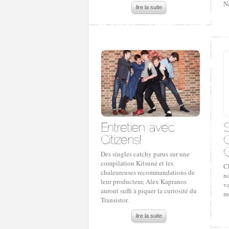
Na
lire la suite
Des singles catchy parus sur une
compilation Kitsuné et les
C
chaleureuses recommandations de
n
leur producteur, Alex Kapranos
v
auront suffi à piquer la curiosité du
mo
Transistor.
lire la suite