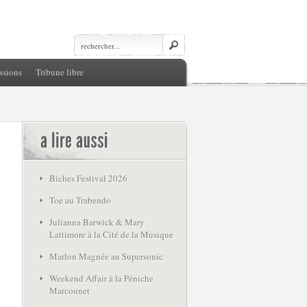
ssions
Tribune libre
Biches Festival 2026
Toe au Trabendo
Julianna Barwick & Mary
Lattimore à la Cité de la Musique
Marlon Magnée au Supersonic
Weekend Affair à la Péniche
Marcounet