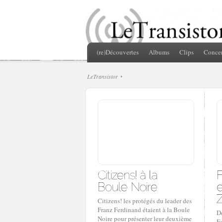
(re)Découvertes
Albums
Clips
Concer
LeTransistor
Citizens! les protégés du leader des
Franz Ferdinand étaient à la Boule
De
Noire pour présenter leur deuxième
F