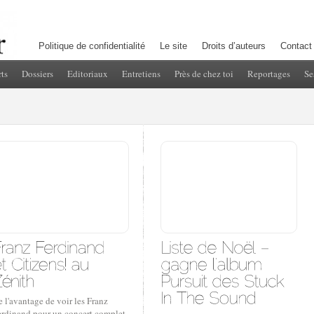
Politique de confidentialité
Le site
Droits d’auteurs
Contact
ts
Dossiers
Editoriaux
Entretiens
Près de chez toi
Reportages
Se
 l'avantage de voir les Franz
erdinand pour un concert complet