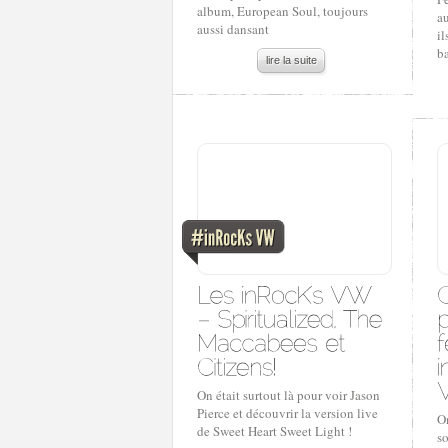
album, European Soul, toujours
au
aussi dansant
il
ba
lire la suite
On était surtout là pour voir Jason
Pierce et découvrir la version live
On
de Sweet Heart Sweet Light !
so