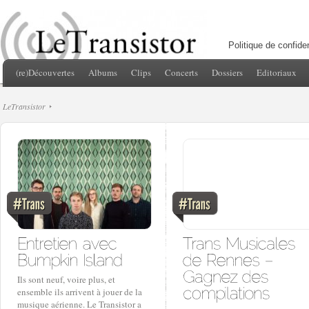
Politique de confiden
(re)Découvertes
Albums
Clips
Concerts
Dossiers
Editoriaux
LeTransistor
Ils sont neuf, voire plus, et
ensemble ils arrivent à jouer de la
musique aérienne. Le Transistor a