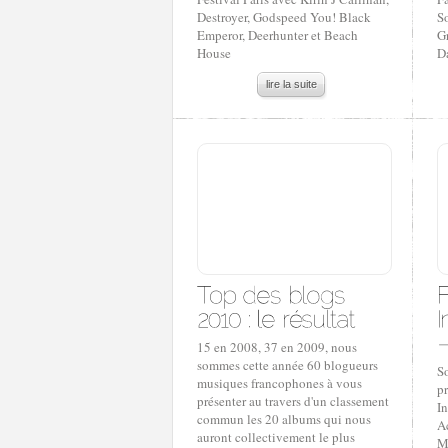
Destroyer, Godspeed You! Black
S
Emperor, Deerhunter et Beach
G
House
D
lire la suite
15 en 2008, 37 en 2009, nous
sommes cette année 60 blogueurs
S
musiques francophones à vous
p
présenter au travers d'un classement
I
commun les 20 albums qui nous
A
auront collectivement le plus
M