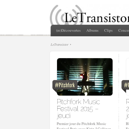
(re)Découvertes
Albums
Clips
Concer
LeTransistor
Premier jour du Pitchfork Music
B
Festival Paris avec Kirin J Callinan,
Fa