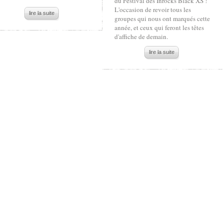
du Festival des Inrocks Black XS !
L'occasion de revoir tous les
lire la suite
groupes qui nous ont marqués cette
année, et ceux qui feront les têtes
d'affiche de demain.
lire la suite