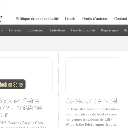
Politique de confidentialité
Le site
Droits d’auteurs
Contact
ts
Dossiers
Editoriaux
Entretiens
Près de chez toi
Reportages
Se
Le Transistor vous donne des idées
pour les cadeaux de Noël et vous
fait gagner les albums de Lilly
RNS, Bombay Bicycle Club,
Wood & the Prick, Angus & Julia
mily of the Year, Stuck In The