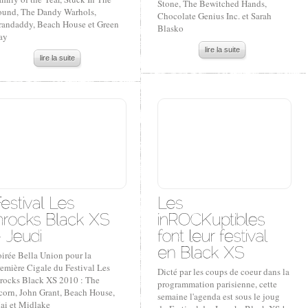
Stone, The Bewitched Hands,
ound, The Dandy Warhols,
Chocolate Genius Inc. et Sarah
randaddy, Beach House et Green
Blasko
ay
lire la suite
lire la suite
oirée Bella Union pour la
remière Cigale du Festival Les
Dicté par les coups de coeur dans la
nrocks Black XS 2010 : The
programmation parisienne, cette
corn, John Grant, Beach House,
semaine l'agenda est sous le joug
ai et Midlake