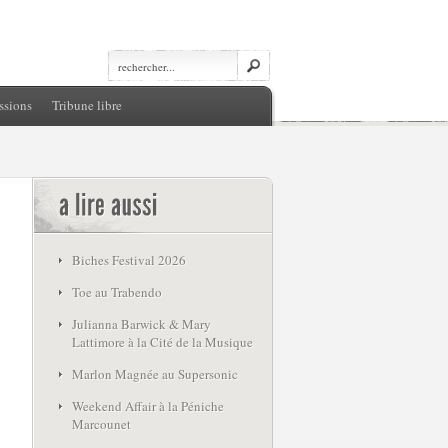
ssions
Tribune libre
Biches Festival 2026
Toe au Trabendo
Julianna Barwick & Mary
Lattimore à la Cité de la Musique
Marlon Magnée au Supersonic
Weekend Affair à la Péniche
Marcounet