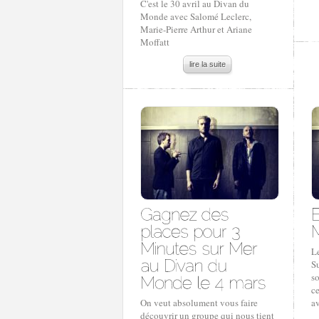
C'est le 30 avril au Divan du
Monde avec Salomé Leclerc,
Marie-Pierre Arthur et Ariane
Moffatt
lire la suite
Le
Su
so
c
On veut absolument vous faire
a
découvrir un groupe qui nous tient