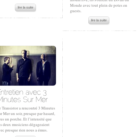
Monde avec tout plein de potes en
lire la suite
guests.
lire la suite
 Transistor a rencontré 3 Minutes
r Mer un soir, presque par hasard,
us un porche. Et l’intensité que
es deux musiciens dégageaient
vec presque rien nous a émus.