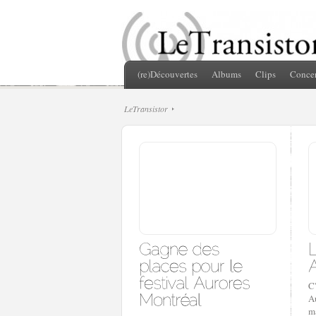
(re)Découvertes
Albums
Clips
Concer
LeTransistor
C'
A
m