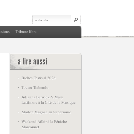
ssions
Tribune libre
Biches Festival 2026
Toe au Trabendo
Julianna Barwick & Mary
Lattimore à la Cité de la Musique
Marlon Magnée au Supersonic
Weekend Affair à la Péniche
Marcounet