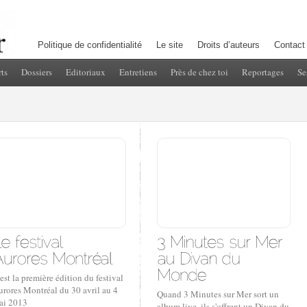
Politique de confidentialité
Le site
Droits d’auteurs
Contact
ts
Dossiers
Editoriaux
Entretiens
Près de chez toi
Reportages
Se
est la première édition du festival
urores Montréal du 30 avril au 4
Quand 3 Minutes sur Mer sort un
ai 2013
album live, ils s'offrent un Divan du