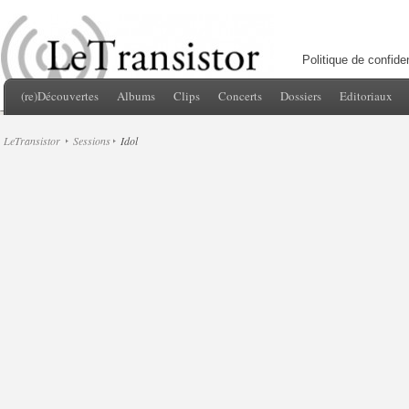
Politique de confiden
(re)Découvertes
Albums
Clips
Concerts
Dossiers
Editoriaux
LeTransistor
Sessions
Idol