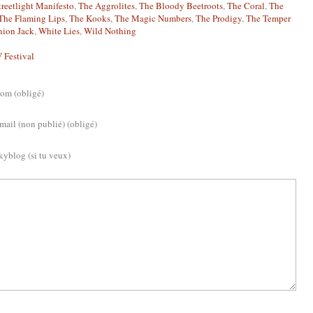
treetlight Manifesto
,
The Aggrolites
,
The Bloody Beetroots
,
The Coral
,
The
The Flaming Lips
,
The Kooks
,
The Magic Numbers
,
The Prodigy
,
The Temper
nion Jack
,
White Lies
,
Wild Nothing
 Festival
om (obligé)
mail (non publié) (obligé)
kyblog (si tu veux)