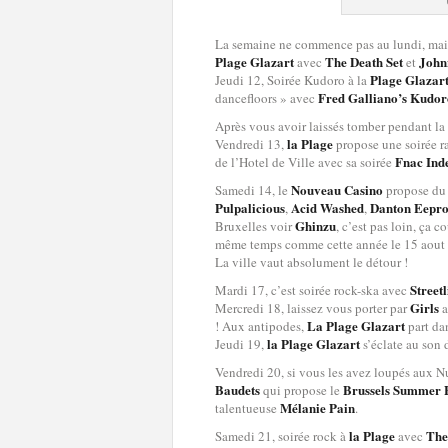
La semaine ne commence pas au lundi, mais 
Plage Glazart
The Death Set
John
avec
et
Plage Glazar
Jeudi 12, Soirée Kudoro à la
Fred Galliano’s Kudo
dancefloors » avec
Après vous avoir laissés tomber pendant la
la Plage
Vendredi 13,
propose une soirée 
Fnac Ind
de l’Hotel de Ville avec sa soirée
Nouveau Casino
Samedi 14, le
propose du 
Pulpalicious
Acid Washed
Danton Eepr
,
,
Ghinzu
Bruxelles voir
, c’est pas loin, ça c
même temps comme cette année le 15 aout 
La ville vaut absolument le détour !
Street
Mardi 17, c’est soirée rock-ska avec
Girls
Mercredi 18, laissez vous porter par
La Plage Glazart
! Aux antipodes,
part da
la Plage Glazart
Jeudi 19,
s’éclate au son 
Vendredi 20, si vous les avez loupés aux Nu
Baudets
Brussels Summer F
qui propose le
Mélanie Pain
talentueuse
.
la Plage
The
Samedi 21, soirée rock à
avec