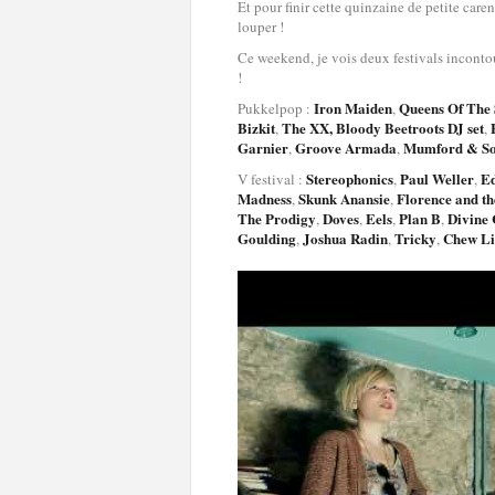
Et pour finir cette quinzaine de petite car
louper !
Ce weekend, je vois deux festivals inconto
!
Iron Maiden
Queens Of The 
Pukkelpop :
,
Bizkit
The XX,
Bloody Beetroots DJ set
E
,
,
Garnier
Groove Armada
Mumford & S
,
,
Stereophonics
Paul Weller
Ed
V festival :
,
,
Madness
Skunk Anansie
Florence and t
,
,
The Prodigy
Doves
Eels
Plan B
Divine
,
,
,
,
Goulding
Joshua Radin
Tricky
Chew Li
,
,
,