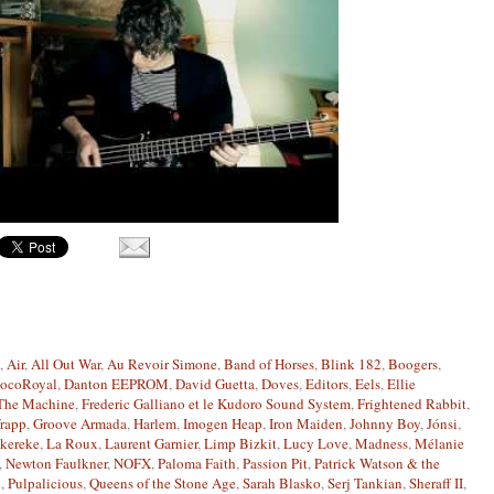
,
Air
,
All Out War
,
Au Revoir Simone
,
Band of Horses
,
Blink 182
,
Boogers
,
ocoRoyal
,
Danton EEPROM
,
David Guetta
,
Doves
,
Editors
,
Eels
,
Ellie
 The Machine
,
Frederic Galliano et le Kudoro Sound System
,
Frightened Rabbit
,
rapp
,
Groove Armada
,
Harlem
,
Imogen Heap
,
Iron Maiden
,
Johnny Boy
,
Jónsi
,
kereke
,
La Roux
,
Laurent Garnier
,
Limp Bizkit
,
Lucy Love
,
Madness
,
Mélanie
,
Newton Faulkner
,
NOFX
,
Paloma Faith
,
Passion Pit
,
Patrick Watson & the
B
,
Pulpalicious
,
Queens of the Stone Age
,
Sarah Blasko
,
Serj Tankian
,
Sheraff II
,