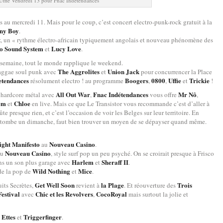
Uffie Vendredi 13 pour Fnac Indétendances
au mercredi 11. Mais pour le coup, c’est concert electro-punk-rock gratuit à la
ny Boy
.
t
, un « rythme électro-africain typiquement angolais et nouveau phénomène des
ro Sound System
Lucy Love
et
.
 semaine, tout le monde rapplique le weekend.
The Aggrolites
Union Jack
raggae soul punk avec
et
pour concurrencer la Place
etendances
Boogers
0800
Uffie
Trickie
résolument electro ! au programme
,
,
et
!
All Out War
Fnac Indétendances
Mr Nô
hardcore métal avec
,
vous offre
,
om
Chloe
et
en live. Mais ce que Le Transistor vous recommande c’est d’aller à
oûte presque rien, et c’est l’occasion de voir les Belges sur leur territoire. En
tombe un dimanche, faut bien trouver un moyen de se dépayser quand même.
light Manifesto
Nouveau Casino
au
.
Nouveau Casino
au
, style surf pop un peu psyché. On se croirait presque à Frisco
Harlem
Sheraff II
ns un son plus garage avec
et
.
Wild Nothing
Mice
de la pop de
et
.
Get Well Soon
la Plage
Trois
its Secrètes,
revient à
. Et réouverture des
estival
Chic et les Revolvers
CocoRoyal
avec
,
mais surtout la jolie et
 Ettes
Triggerfinger
et
.