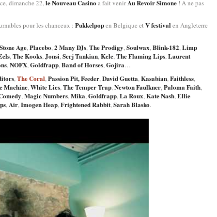
le Nouveau Casino
Au Revoir Simone
ence, dimanche 22,
a fait venir
! A ne pas
Pukkelpop
V festival
urnables pour les chanceux :
en Belgique et
en Angleterre
Stone Age
Placebo
2 Many DJs
The Prodigy
Soulwax
Blink-182
Limp
,
,
,
,
,
,
els
The Kooks
Jonsi
Serj Tankian
Kele
The Flaming Lips
Laurent
,
,
,
,
,
,
ons
NOFX
Goldfrapp
Band of Horses
Gojira
,
,
,
,
…
itors
The Coral
Passion Pit,
Feeder
David Guetta
Kasabian
Faithless
,
,
,
,
,
,
he Machine
White Lies
The Temper Trap
Newton Faulkner
Paloma Faith
,
,
,
,
,
 Comedy
Magic Numbers
Mika
Goldfrapp
La Roux
Kate Nash
Ellie
,
,
,
,
,
,
ps
Air
Imogen Heap
Frightened Rabbit
Sarah Blasko
,
,
,
,
.