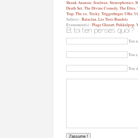
Skunk Anansie
,
Soulwax
,
Stereophonics
,
S
Death Set
,
The Divine Comedy
,
The Ettes
,
Trap
,
The xx
,
Tricky
,
Triggerfinger
,
Uffie
,
U
Salle(s) :
Bataclan
,
Les Trois Baudets
Evenement(s) :
Plage Glazart
,
Pukkelpop
,
V
Ton n
Ton e
Ton s