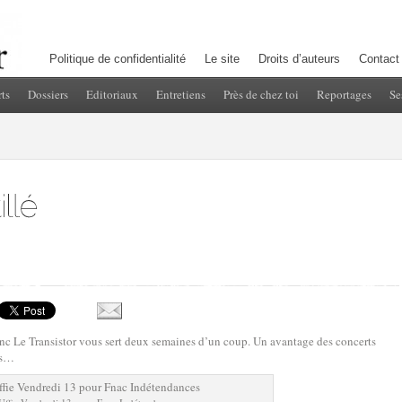
Politique de confidentialité
Le site
Droits d’auteurs
Contact
ts
Dossiers
Editoriaux
Entretiens
Près de chez toi
Reportages
Se
onc Le Transistor vous sert deux semaines d’un coup. Un avantage des concerts
its…