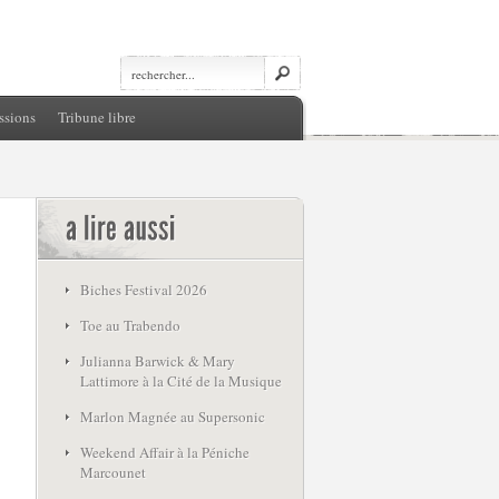
ssions
Tribune libre
Biches Festival 2026
Toe au Trabendo
Julianna Barwick & Mary
Lattimore à la Cité de la Musique
Marlon Magnée au Supersonic
Weekend Affair à la Péniche
Marcounet