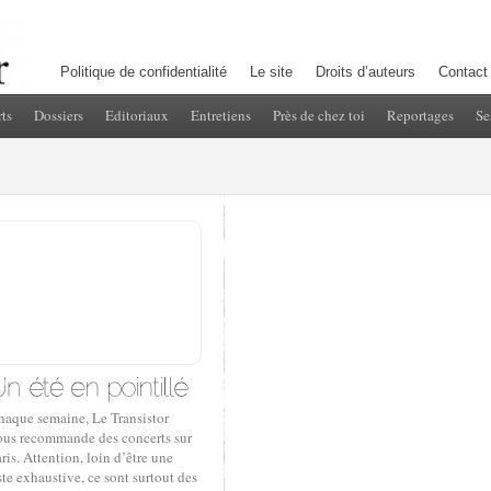
Politique de confidentialité
Le site
Droits d’auteurs
Contact
ts
Dossiers
Editoriaux
Entretiens
Près de chez toi
Reportages
Se
haque semaine, Le Transistor
ous recommande des concerts sur
ris. Attention, loin d’être une
ste exhaustive, ce sont surtout des