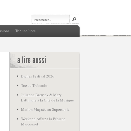
ssions
Tribune libre
Biches Festival 2026
Toe au Trabendo
Julianna Barwick & Mary
Lattimore à la Cité de la Musique
Marlon Magnée au Supersonic
Weekend Affair à la Péniche
Marcounet