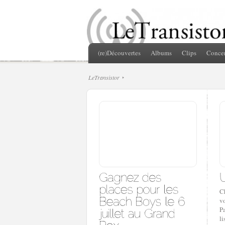
(re)Découvertes
Albums
Clips
Concer
LeTransistor
C
v
Pa
li