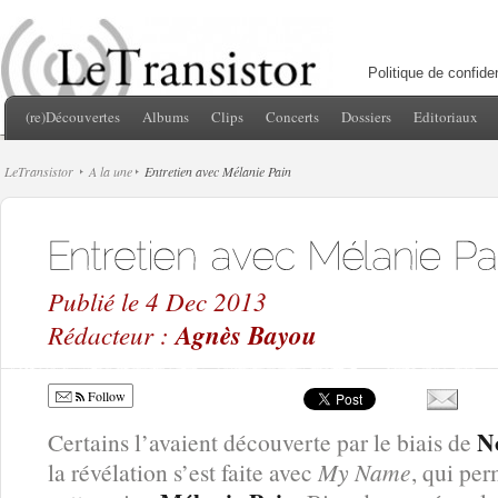
Politique de confiden
(re)Découvertes
Albums
Clips
Concerts
Dossiers
Editoriaux
LeTransistor
A la une
Entretien avec Mélanie Pain
Publié le 4 Dec 2013
Rédacteur :
Agnès Bayou
Follow
N
Certains l’avaient découverte par le biais de
la révélation s’est faite avec
My Name
, qui pe