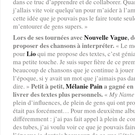
dans ce truc d’apprendre et de collaborer. Qu
j’allais vite voir quelqu’un pour m’aider à l’am
cette idée que je pouvais pas le faire toute seu
m’entourer de gens supers. »
Lors de ses tournées avec
Nouvelle Vague
, 
proposer des chansons à interpréter.
« Le me
Lio
pour
qui me propose des textes, c’est génial
ma petite touche. Je suis super fière de ce prem
beaucoup de chansons que je continue à jouer
l’époque, si y avait un mot que j’aimais pas dan
Petit à petit,
Mélanie Pain
a gagné en 
dire. »
livrer des textes plus personnels.
«
My Nam
plein d’influences, de plein de gens qui ont p
était pas forcément… Pour mon deuxième album
différemment : j’ai pas fait appel à plein de c
des tubes, j’ai voulu voir ce que je pouvais fai
l’époque je doutais beaucoup de ce que j’étais