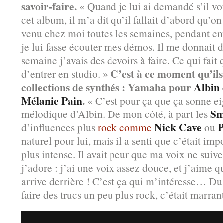
savoir-faire.
« Quand je lui ai demandé s’il vou
cet album, il m’a dit qu’il fallait d’abord qu’on
venu chez moi toutes les semaines, pendant en
je lui fasse écouter mes démos. Il me donnait 
semaine j’avais des devoirs à faire. Ce qui fai
C’est à ce moment qu’il
d’entrer en studio. »
collections de synthés : Yamaha pour
Albin 
Mélanie Pain
.
« C’est pour ça que ça sonne eig
Sm
mélodique d’Albin. De mon côté, à part les
Nick Cave
P
d’influences plus
rock comme
ou
naturel pour lui, mais il a senti que c’était im
plus intense. Il avait peur que ma voix ne suiv
j’adore : j’ai une voix assez douce, et j’aime 
arrive derrière ! C’est ça qui m’intéresse… Du 
faire des trucs un peu plus rock, c’était marrant