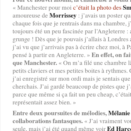
Sm
« Manchester pour moi
c’était la photo des
Morrissey
amoureuse de
: j’avais un poster q
chaque fois que je rentrais dans ma chambre, j’a
toujours été un peu fascinée par l’Angleterre : 
grunge ! Dès que je pouvais j’allais à Londres
j’ai vu que j’arrivais pas à écrire chez moi, à P
En effet, on fa
pensé à partir en Angleterre. »
que Manchester.
« On m’a filé une chambre là-
petits claviers et mes petites boites à rythmes.
j’ai enregistré sur mon ordi mais je sentais que
cherchais. J’ai gardé beaucoup de pistes que j’
parce que même si ça fait un peu cheap, c’étai
représentait assez bien. »
Entre deux poursuites de mélodies,
Mélanie
collaborations fantasques.
« J’ai vraiment vou
Ed Harc
seule, mais j’ai été quand même voir