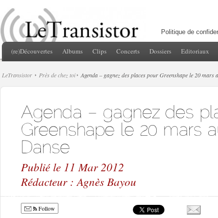
Politique de confiden
(re)Découvertes
Albums
Clips
Concerts
Dossiers
Editoriaux
LeTransistor
Près de chez toi
Agenda – gagnez des places pour Greenshape le 20 mars a
Publié le 11 Mar 2012
Rédacteur : Agnès Bayou
Follow