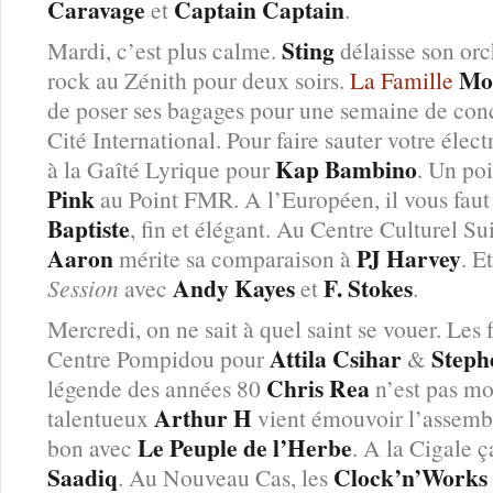
Caravage
Captain Captain
et
.
Sting
Mardi, c’est plus calme.
délaisse son orc
Mo
rock au Zénith pour deux soirs.
La Famille
de poser ses bagages pour une semaine de concer
Cité International. Pour faire sauter votre él
Kap Bambino
à la Gaîté Lyrique pour
. Un poi
Pink
au Point FMR. A l’Européen, il vous faut 
Baptiste
, fin et élégant. Au Centre Culturel Suis
Aaron
PJ Harvey
mérite sa comparaison à
. E
Andy Kayes
F. Stokes
Session
avec
et
.
Mercredi, on ne sait à quel saint se vouer. Les
Attila Csihar
Steph
Centre Pompidou pour
&
Chris Rea
légende des années 80
n’est pas mor
Arthur H
talentueux
vient émouvoir l’assembl
Le Peuple de l’Herbe
bon avec
. A la Cigale 
Saadiq
Clock’n’Works
. Au Nouveau Cas, les