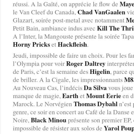
Maye
réussi. A la Gaîté, on apprécie le flow de
Chad VanGaalen
le Van Cleef du Canada,
vie
Me
Glazart, soirée post-metal avec notamment
Kill The Thri
Petit Bain, ambiance indus avec
A l’Inter, la Mangouste présente la soirée Ta
Horny Pricks
Hackfleish
et
.
Jeudi, impossible de faire un choix. Pour les f
Roger Daltrey
l’Olympia pour voir
interpréter
Higelin
de Paris, c’est la semaine des
, parce q
M8
de briller. A la Cigale, les impressionnants
Da Silva
Au Nouveau Cas, l’indécis
vous joue 
Earth
Mount Eerie
manque de magie,
et
en d
Thomas Dybahl
Marock. Le Norvégien
n’est 
genre, ce soir en concert au Café de la Danse 
Black Minou
Noire,
présente son premier EP, et
Yarol Pou
impossible de résister aux solos de