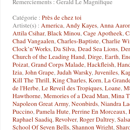
Remerciements : Gerald Le Magnifique
Catégorie :
Près de chez toi
Artiste(s) :
America
,
Andy Kayes
,
Anna Aaro
Attila Csihar
,
Black Minou
,
Cage Apotheek
,
C
Chad Vangaalen
,
Charles-Baptiste
,
Charlie Wi
Clock’n’Works
,
Da Silva
,
Dead Sea Lions
,
Der
Church of the Leading Hand
,
Dirge
,
Earth
,
En
Poizat
,
Grand Corps Malade
,
Hackfleish
,
Hand
Izia
,
John Grape
,
Judah Warsky
,
Juveniles
,
Ka
Kill The Thrill
,
King Charles
,
Korn
,
La Grand
de l'Herbe
,
Le Reveil des Tropiques
,
Loane
,
M
Hawthorne
,
Memories of a Dead Man
,
Mina T
Napoleon Great Army
,
Neonbirds
,
Niandra La
Puccino
,
Pamela Hute
,
Perrine En Morceaux
,
Raphael Saadiq
,
Revolver
,
Roger Daltrey
,
Sals
School Of Seven Bells
,
Shannon Wright
,
Shar