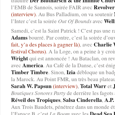
Der Blutharsch & the Infinite Chur
traduire
Revolver
l’EMB de Sannois, soirée FAIR avec
(interview)
. Au Bus Palladium, on va soutenir
Well
l’Inter c’est la soirée
Out Of Bounds
avec
Samedi, c’est la Saint Patrick ! C’est pas une r
Adams
bourré. Par contre, c’est la soirée d’o
Charlie 
fait, y’a des places à gagner là)
, avec
festival Chorus)
. A la Loge, on a peine à y croi
Wright
qui est annoncée ! Au Bataclan, on revi
America
avec
. Au Café de la Danse, c’est én
Timber Timbre
Izia
. Sinon,
débloque un badg
la Marock. Au Point FMR, un très beau plateau
Sarah W. Papsun
Total Warr
(interview)
,
et
Boutiques Sonores Party
de derrière les fagots
Réveil des Tropiques
Salsa Cinderella
A.P.
,
,
Aux Trois Baudets, pénétrez dans un monde é
Dead Sea 
l’Espace B, c’est
La Boom
avec les