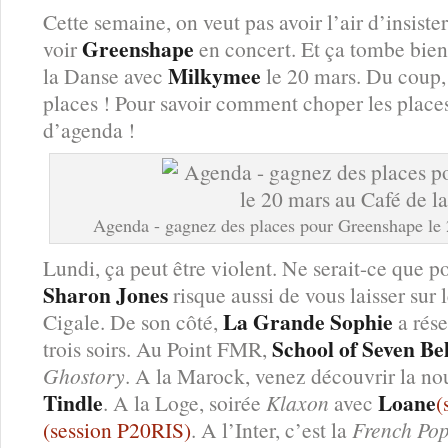
Cette semaine, on veut pas avoir l’air d’insister
Greenshape
voir
en concert. Et ça tombe bien
Milkymee
la Danse avec
le 20 mars. Du coup, 
places ! Pour savoir comment choper les places
d’agenda !
Agenda - gagnez des places pour Greenshape le 
Lundi, ça peut être violent. Ne serait-ce que 
Sharon Jones
risque aussi de vous laisser sur l
La Grande Sophie
Cigale. De son côté,
a rése
School of Seven Bel
trois soirs. Au Point FMR,
Ghostory
. A la Marock, venez découvrir la nou
Tindle
Loane
. A la Loge, soirée
Klaxon
avec
(
(session P20RIS)
. A l’Inter, c’est la
French Pop