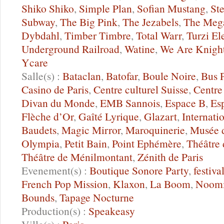
Shiko Shiko
,
Simple Plan
,
Sofian Mustang
,
St
Subway
,
The Big Pink
,
The Jezabels
,
The Mega
Dybdahl
,
Timber Timbre
,
Total Warr
,
Turzi El
Underground Railroad
,
Watine
,
We Are Knigh
Ycare
Salle(s) :
Bataclan
,
Batofar
,
Boule Noire
,
Bus 
Casino de Paris
,
Centre culturel Suisse
,
Centre
Divan du Monde
,
EMB Sannois
,
Espace B
,
Es
Flèche d’Or
,
Gaîté Lyrique
,
Glazart
,
Internati
Baudets
,
Magic Mirror
,
Maroquinerie
,
Musée 
Olympia
,
Petit Bain
,
Point Ephémère
,
Théâtre 
Théâtre de Ménilmontant
,
Zénith de Paris
Evenement(s) :
Boutique Sonore Party
,
festiva
French Pop Mission
,
Klaxon
,
La Boom
,
Noomiz
Bounds
,
Tapage Nocturne
Production(s) :
Speakeasy