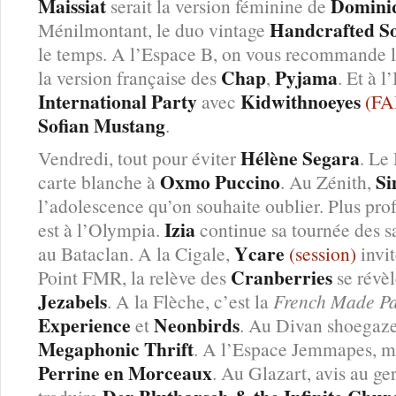
Maissiat
Domini
serait la version féminine de
Handcrafted S
Ménilmontant, le duo vintage
le temps. A l’Espace B, on vous recommande l
Chap
Pyjama
la version française des
,
. Et à l
International Party
Kidwithnoeyes
avec
(FA
Sofian Mustang
.
Hélène Segara
Vendredi, tout pour éviter
. Le
Oxmo Puccino
Si
carte blanche à
. Au Zénith,
l’adolescence qu’on souhaite oublier. Plus pro
Izia
est à l’Olympia.
continue sa tournée des sa
Ycare
au Bataclan. A la Cigale,
(session)
invit
Cranberries
Point FMR, la relève des
se révè
Jezabels
. A la Flèche, c’est la
French Made P
Experience
Neonbirds
et
. Au Divan shoegaz
Megaphonic Thrift
. A l’Espace Jemmapes, me
Perrine en Morceaux
. Au Glazart, avis au g