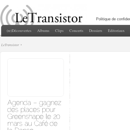
Politique de confiden
(re)Découvertes
Albums
Clips
Concerts
Dossiers
Editoriaux
LeTransistor