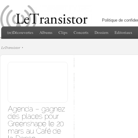
Politique de confiden
(re)Découvertes
Albums
Clips
Concerts
Dossiers
Editoriaux
LeTransistor