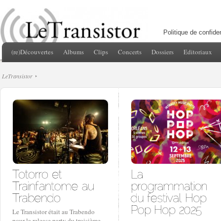
Politique de confiden
(re)Découvertes
Albums
Clips
Concerts
Dossiers
Editoriaux
LeTransistor
Le Transistor était au Trabendo
pour la release party du troisième