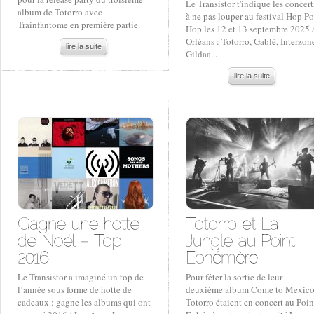
Le Transistor t'indique les concert
album de Totorro avec
à ne pas louper au festival Hop P
Trainfantome en première partie.
Hop les 12 et 13 septembre 2025 
Orléans : Totorro, Gablé, Interzon
lire la suite
Gildaa...
lire la suite
Le Transistor a imaginé un top de
Pour fêter la sortie de leur
l’année sous forme de hotte de
deuxième album Come to Mexico
cadeaux : gagne les albums qui ont
Totorro étaient en concert au Poin