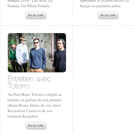
marqué 2016 ! Las Aves, La
Ephémère et avaient invité La
Femme, Fat White Family...
Jungle en première partie
lire la suite
lire la suite
Au Petit Bain, Totorro a digéré sa
raclette en parlant de son premier
album Home Alone, de son label
Recreation Center et de son
tourneur Kongfuzi.
lire la suite