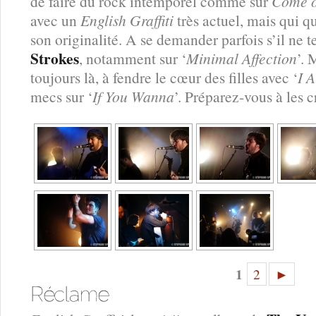
de faire du rock intemporel comme sur
Come o
avec un
English Graffiti
très actuel, mais qui 
son originalité. A se demander parfois s’il ne 
Strokes
, notamment sur ‘
Minimal Affection
’. 
toujours là, à fendre le cœur des filles avec ‘
I 
mecs sur ‘
If You Wanna
’. Préparez-vous à les cr
1
2
►