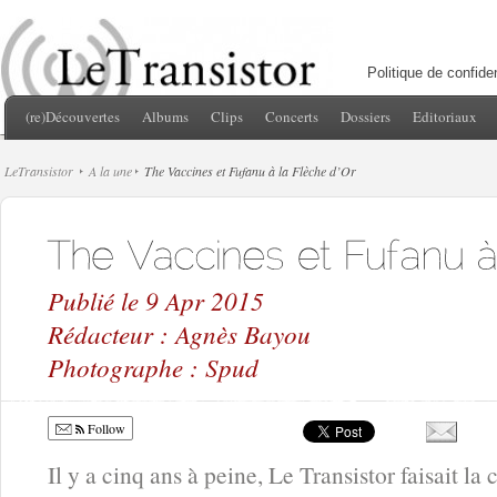
Politique de confiden
(re)Découvertes
Albums
Clips
Concerts
Dossiers
Editoriaux
LeTransistor
A la une
The Vaccines et Fufanu à la Flèche d’Or
Publié le 9 Apr 2015
Rédacteur : Agnès Bayou
Photographe : Spud
Follow
Il y a cinq ans à peine, Le Transistor faisait l