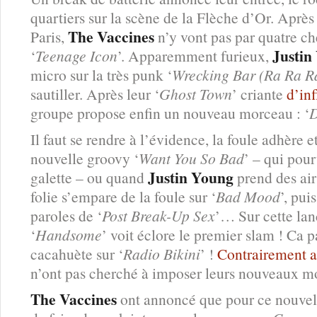
quartiers sur la scène de la Flèche d’Or. Après
The Vaccines
Paris,
n’y vont pas par quatre ch
Justin
‘
Teenage Icon
’. Apparemment furieux,
micro sur la très punk ‘
Wrecking Bar (Ra Ra R
sautiller. Après leur ‘
Ghost Town
’ criante
d’in
groupe propose enfin un nouveau morceau : ‘
D
Il faut se rendre à l’évidence, la foule adhère e
nouvelle groovy ‘
Want You So Bad
’ – qui pou
Justin Young
galette – ou quand
prend des air
folie s’empare de la foule sur ‘
Bad Mood
’, pui
paroles de ‘
Post Break-Up Sex
’… Sur cette lan
‘
Handsome
’ voit éclore le premier slam ! Ca
cacahuète sur ‘
Radio Bikini
’ !
Contrairement 
n’ont pas cherché à imposer leurs nouveaux m
The Vaccines
ont annoncé que pour ce nouvel 