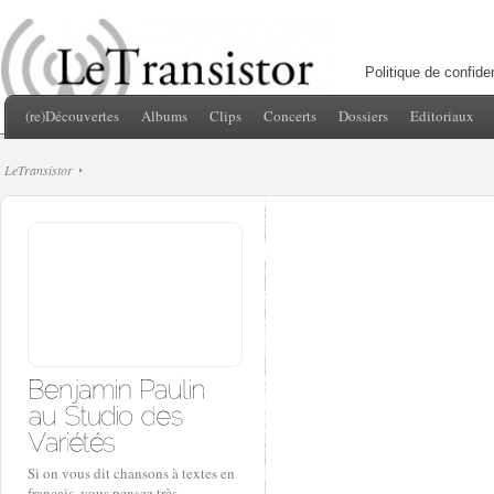
Politique de confiden
(re)Découvertes
Albums
Clips
Concerts
Dossiers
Editoriaux
LeTransistor
Si on vous dit chansons à textes en
français, vous pensez très