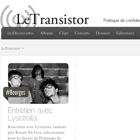
Politique de confiden
(re)Découvertes
Albums
Clips
Concerts
Dossiers
Editoriaux
LeTransistor
Rencontre avec Lysistrata, lauréats
prix Ricard SA Live, sélectionnés
pour les Inouïs du Printemps de