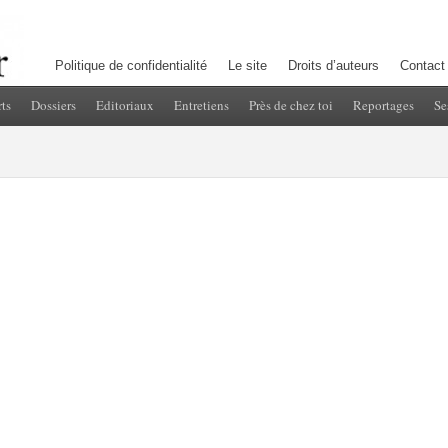
Politique de confidentialité
Le site
Droits d’auteurs
Contact
ts
Dossiers
Editoriaux
Entretiens
Près de chez toi
Reportages
Se