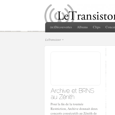
(re)Découvertes
Albums
Clips
Concer
LeTransistor
Pour la fin de la tournée
Restriction, Archive donnait deux
concerts consécutifs au Zénith de