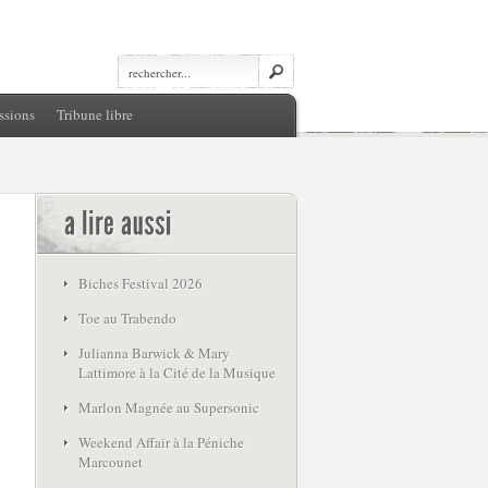
ssions
Tribune libre
Biches Festival 2026
Toe au Trabendo
Julianna Barwick & Mary
Lattimore à la Cité de la Musique
Marlon Magnée au Supersonic
Weekend Affair à la Péniche
Marcounet