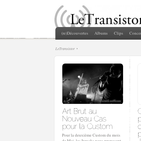
(re)Découvertes
Albums
Clips
Concer
LeTransistor
Pour la deuxième Custom du mois
de Mai, les Inrocks nous proposent