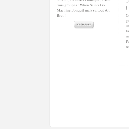
trois groupes : When Saints Go
Machine, Jonquil mais surtout Art
Brut !
C
ga
lire la suite
un
Ja
m
P
r