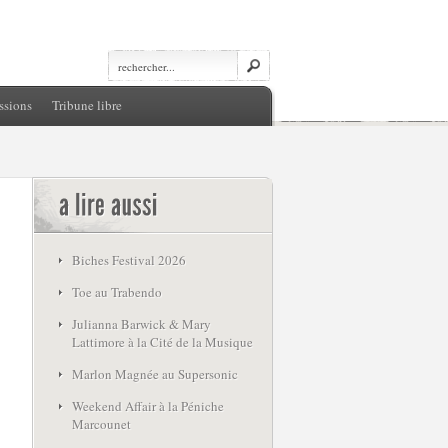
ssions
Tribune libre
Biches Festival 2026
Toe au Trabendo
Julianna Barwick & Mary
Lattimore à la Cité de la Musique
Marlon Magnée au Supersonic
Weekend Affair à la Péniche
Marcounet