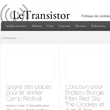
Politique de confiden
(re)Découvertes
Albums
Clips
Concerts
Dossiers
Editoriaux
LeTransistor
réservez votre 13 décembre pour
Chris Garneau, Botibol et Mein