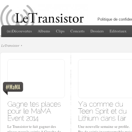
Politique de confiden
(re)Découvertes
Albums
Clips
Concerts
Dossiers
Editoriaux
LeTransistor
Le Transistor te fait gagner des
Une nouvelle semaine se profile.
places pour la soirée A Gauche de
Pas de soirée incontournable mais