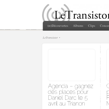
(re)Découvertes
Albums
Clips
Concer
LeTransistor