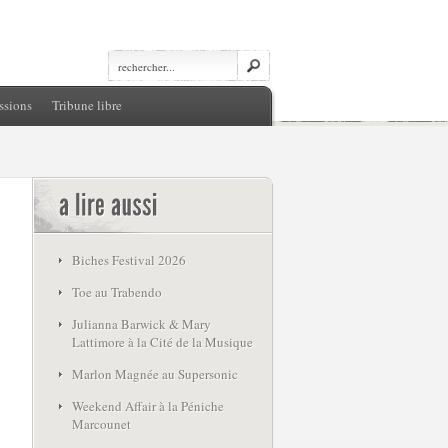
ssions
Tribune libre
Biches Festival 2026
Toe au Trabendo
Julianna Barwick & Mary
Lattimore à la Cité de la Musique
Marlon Magnée au Supersonic
Weekend Affair à la Péniche
Marcounet