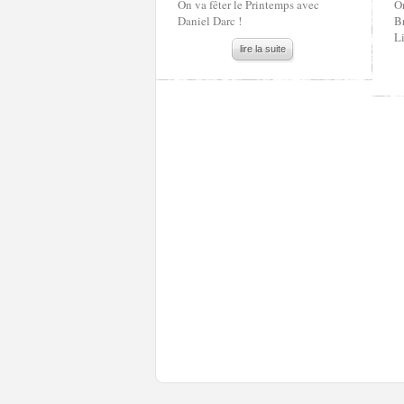
On va fêter le Printemps avec
O
Daniel Darc !
B
Li
lire la suite