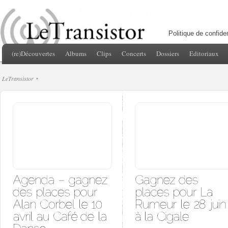
Politique de confiden
(re)Découvertes
Albums
Clips
Concerts
Dossiers
Editoriaux
LeTransistor