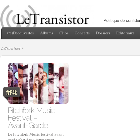
Politique de confiden
(re)Découvertes
Albums
Clips
Concerts
Dossiers
Editoriaux
LeTransistor
Le Pitchfork Music festival avant-
garde c'est deux jours avant