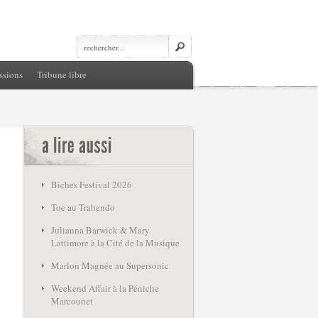
ssions
Tribune libre
Biches Festival 2026
Toe au Trabendo
Julianna Barwick & Mary
Lattimore à la Cité de la Musique
Marlon Magnée au Supersonic
Weekend Affair à la Péniche
Marcounet