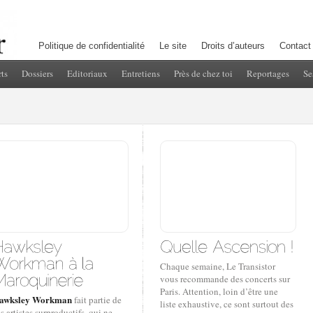
Politique de confidentialité
Le site
Droits d’auteurs
Contact
ts
Dossiers
Editoriaux
Entretiens
Près de chez toi
Reportages
Se
Chaque semaine, Le Transistor
vous recommande des concerts sur
Paris. Attention, loin d’être une
awksley Workman
fait partie de
liste exhaustive, ce sont surtout des
s artistes surproductifs, qui ne