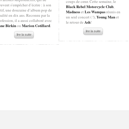
coups de cœur. Cette semaine, le
uvent s’empêcher d’écrire : à son
Black Rebel Motorcycle Club
,
ctif, une douzaine d’album pop de
Madness
Les Wampas
et
réunis en
alité en dix ans. Reconnu par la
Young Man
un seul concert ( !),
et
ofession, il a aussi collaboré avec
Ash
le retour de
!
ane Birkin
Marion Cotillard
ou
.
lire la suite
lire la suite