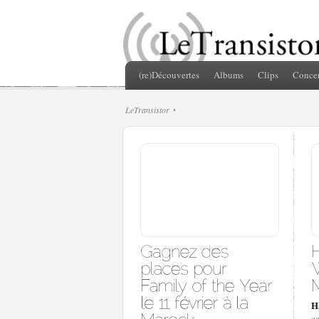
(re)Découvertes
Albums
Clips
Concer
LeTransistor
H
ce