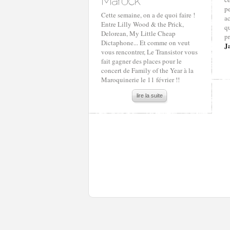
pe
Cette semaine, on a de quoi faire !
a
Entre Lilly Wood & the Prick,
qu
Delorean, My Little Cheap
pr
Dictaphone... Et comme on veut
J
vous rencontrer, Le Transistor vous
fait gagner des places pour le
concert de Family of the Year à la
Maroquinerie le 11 février !!
lire la suite