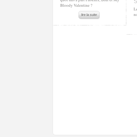
Bloody Valentine ?
L
no
lire la suite