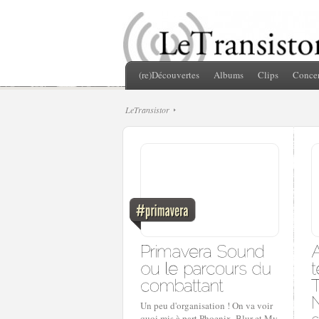
(re)Découvertes
Albums
Clips
Concer
LeTransistor
Un peu d'organisation ! On va voir
quoi mis à part Phoenix, Blur et My