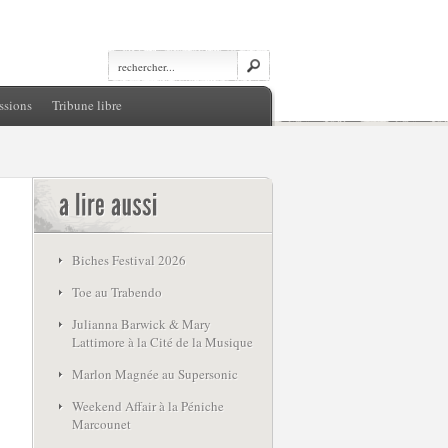
ssions
Tribune libre
Biches Festival 2026
Toe au Trabendo
Julianna Barwick & Mary
Lattimore à la Cité de la Musique
Marlon Magnée au Supersonic
Weekend Affair à la Péniche
Marcounet