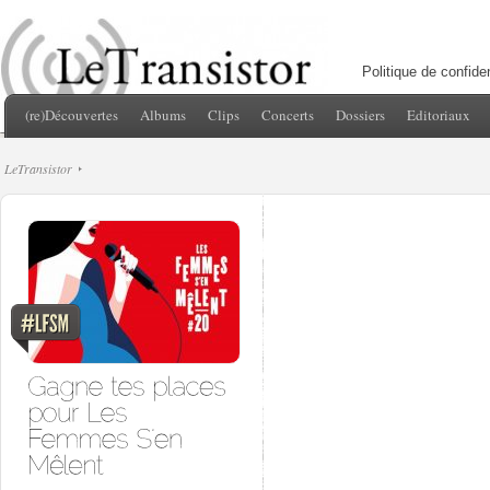
Politique de confiden
(re)Découvertes
Albums
Clips
Concerts
Dossiers
Editoriaux
LeTransistor