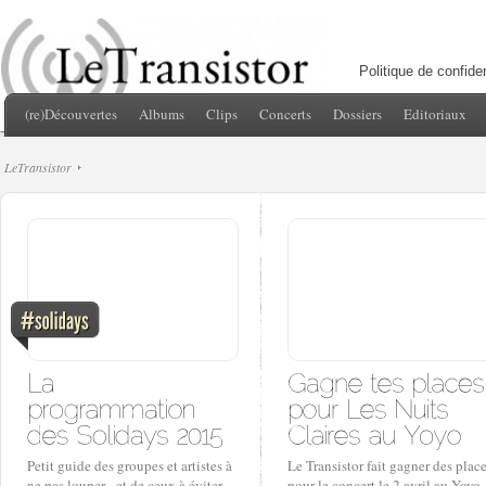
Politique de confiden
(re)Découvertes
Albums
Clips
Concerts
Dossiers
Editoriaux
LeTransistor
Petit guide des groupes et artistes à
Le Transistor fait gagner des plac
ne pas louper - et de ceux à éviter -
pour le concert le 2 avril au Yoyo