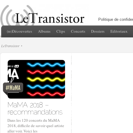
Politique de confiden
(re)Découvertes
Albums
Clips
Concerts
Dossiers
Editoriaux
LeTransistor
Dans les 120 concerts du MaMA
2018, difficile de savoir quel artiste
aller voir. Voici les