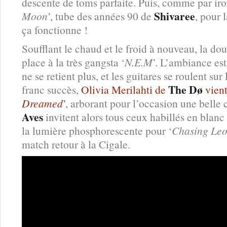
descente de toms parfaite. Puis, comme par iron
Shivaree
Moon
’, tube des années 90 de
, pour 
ça fonctionne !
Soufflant le chaud et le froid à nouveau, la dou
place à la très gangsta ‘
N.E.M
’. L’ambiance est
ne se retient plus, et les guitares se roulent su
The Dø
franc succès,
Olivia Merilahti de
vient
Dreamed
’
, arborant pour l’occasion une bell
Aves
invitent alors tous ceux habillés en blanc 
la lumière phosphorescente pour ‘
Chasing Le
match retour à la Cigale.