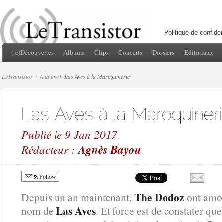
Politique de confiden
(re)Découvertes
Albums
Clips
Concerts
Dossiers
Editoriaux
LeTransistor
A la une
Las Aves à la Maroquinerie
Publié le 9 Jan 2017
Rédacteur :
Agnès Bayou
Follow
The Dodoz
Depuis un an maintenant,
ont amor
Las Aves
nom de
. Et force est de constater q