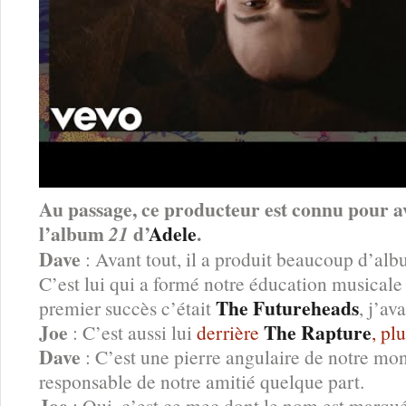
Au passage, ce producteur est connu pour a
l’album
d’
Adele
.
21
Dave
: Avant tout, il a produit beaucoup d’alb
C’est lui qui a formé notre éducation musicale
The Futureheads
premier succès c’était
, j’av
Joe
The Rapture
: C’est aussi lui
derrière
, pl
Dave
: C’est une pierre angulaire de notre mon
responsable de notre amitié quelque part.
Joe
: Oui, c’est ce mec dont le nom est marqu