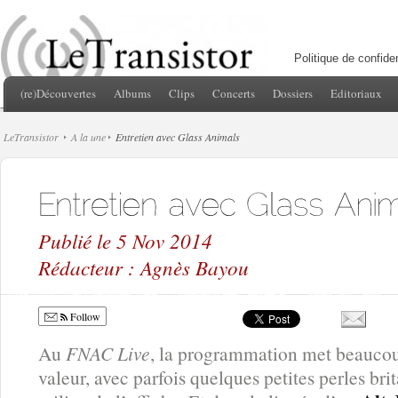
Politique de confiden
(re)Découvertes
Albums
Clips
Concerts
Dossiers
Editoriaux
LeTransistor
A la une
Entretien avec Glass Animals
Publié le 5 Nov 2014
Rédacteur : Agnès Bayou
Follow
Au
FNAC Live
, la programmation met beaucou
valeur, avec parfois quelques petites perles bri