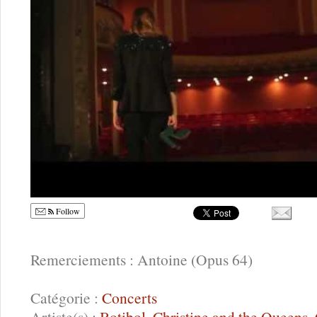
Follow
Remerciements : Antoine (Opus 64)
Catégorie :
Concerts
Artiste(s) :
Botibol
,
Christine and the Queens
,