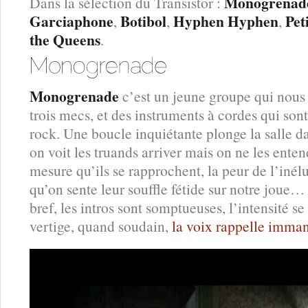
Monogrenad
Dans la sélection du Transistor :
Garciaphone
Botibol
Hyphen Hyphen
Pet
,
,
,
the Queens
.
Monogrenade
c’est un jeune groupe qui nous 
trois mecs, et des instruments à cordes qui son
rock. Une boucle inquiétante plonge la salle d
on voit les truands arriver mais on ne les ente
mesure qu’ils se rapprochent, la peur de l’inél
qu’on sente leur souffle fétide sur notre joue…
bref, les intros sont somptueuses, l’intensité se
vertige, quand soudain,
la voix rappelle imm