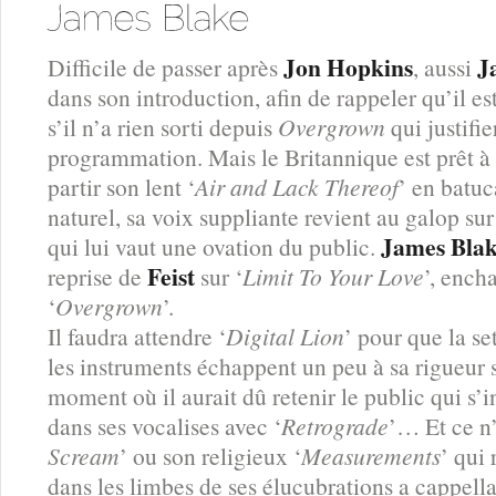
Jon Hopkins
J
Difficile de passer après
, aussi
dans son introduction, afin de rappeler qu’il e
s’il n’a rien sorti depuis
Overgrown
qui justifie
programmation. Mais le Britannique est prêt à 
partir son lent ‘
Air and Lack Thereof
’ en batuc
naturel, sa voix suppliante revient au galop sur
James Bla
qui lui vaut une ovation du public.
Feist
reprise de
sur ‘
Limit To Your Love
’, ench
‘
Overgrown
’.
Il faudra attendre ‘
Digital Lion
’ pour que la se
les instruments échappent un peu à sa rigueur s
moment où il aurait dû retenir le public qui s’i
dans ses vocalises avec ‘
Retrograde
’… Et ce n’
Scream
’ ou son religieux ‘
Measurements
’ qui 
dans les limbes de ses élucubrations a cappella