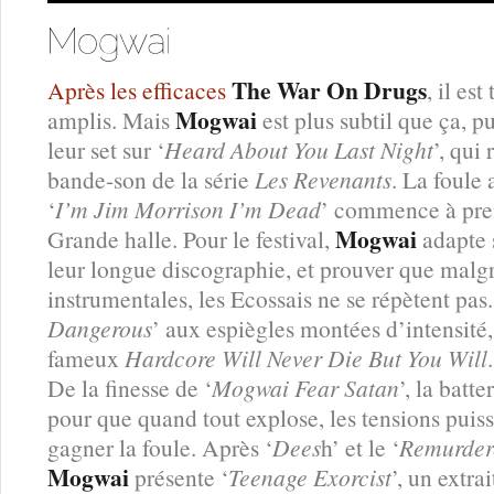
The War On Drugs
Après les efficaces
, il es
Mogwai
amplis. Mais
est plus subtil que ça, 
leur set sur ‘
Heard About You Last Night
’, qui 
bande-son de la série
Les Revenants
. La foul
‘
I’m Jim Morrison I’m Dead
’ commence à pren
Mogwai
Grande halle. Pour le festival,
adapte 
leur longue discographie, et prouver que malg
instrumentales, les Ecossais ne se répètent pas
Dangerous
’ aux espiègles montées d’intensité, 
fameux
Hardcore Will Never Die But You Will
.
De la finesse de ‘
Mogwai Fear Satan
’, la batte
pour que quand tout explose, les tensions puisse
gagner la foule. Après ‘
Dees
h’ et le ‘
Remurder
Mogwai
présente ‘
Teenage Exorcist
’, un extr