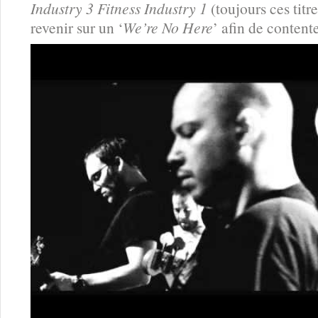
Industry 3 Fitness Industry 1
(toujours ces titr
revenir sur un ‘
We’re No Here
’ afin de contente