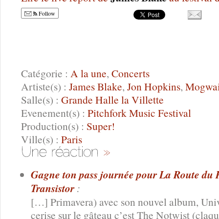
Follow
Catégorie :
A la une
,
Concerts
Artiste(s) :
James Blake
,
Jon Hopkins
,
Mogwa
Salle(s) :
Grande Halle la Villette
Evenement(s) :
Pitchfork Music Festival
Production(s) :
Super!
Ville(s) :
Paris
Gagne ton pass journée pour La Route du R
Transistor
:
[…] Primavera) avec son nouvel album, Univ
cerise sur le gâteau c’est The Notwist (claq