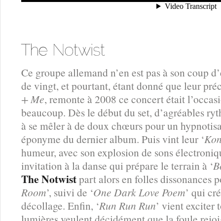
Ce groupe allemand n’en est pas à son coup d’e
de vingt, et pourtant, étant donné que leur pr
+ Me
, remonte à 2008 ce concert était l’occa
beaucoup. Dès le début du set, d’agréables r
à se mêler à de doux chœurs pour un hypnotisa
éponyme du dernier album. Puis vint leur ‘
Ko
humeur, avec son explosion de sons électroniqu
invitation à la danse qui prépare le terrain à ‘
B
The Notwist
part alors en folles dissonances po
Room
’, suivi de ‘
One Dark Love Poem
’ qui cr
décollage. Enfin, ‘
Run Run Run
’ vient exciter 
lumières veulent décidément que la foule rejoig