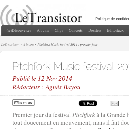
Politique de confiden
(re)Découvertes
Albums
Clips
Concerts
Dossiers
Editoriaux
LeTransistor
A la une
Pitchfork Music festival 2014 : premier jour
Publié le 12 Nov 2014
Rédacteur : Agnès Bayou
Follow
Premier jour du festival
Pitchfork
à la Grande h
tout doucement en mouvement, mais il fait do