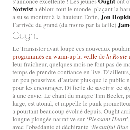
Ought
s’annonce excellente ! Les jeunes
ont o
Notwist
a ébloui tout le monde, plaçant la bar
Jon Hopki
a su se montrer à la hauteur. Enfin,
Jame
l’arrivée du grand (du moins par la taille)
Le Transistor avait loupé ces nouveaux poulain
programmés en warm-up la veille de
la Route
leur fraîcheur, quelques mois ne font pas de mal,
temps de prendre confiance en live. D’ailleurs
un peu poussives, d’autant plus que le public 
pour les encourager. Difficile de savoir si ce s
à une envie. Le chant du maigre Tim Beeler, p
large, est atonal, et rappelle le punk promette
a pourtant beaucoup évolué depuis. Ought arri
longue plongée narrative sur ‘
Pleasant Heart
’
avec l’obsédante et déchirante ‘
Beautiful Blue