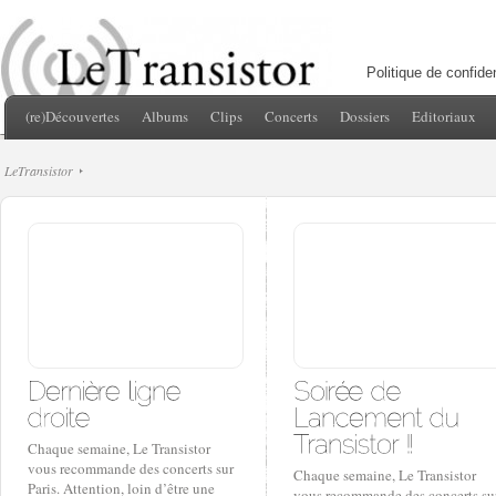
Politique de confiden
(re)Découvertes
Albums
Clips
Concerts
Dossiers
Editoriaux
LeTransistor
Chaque semaine, Le Transistor
vous recommande des concerts sur
Chaque semaine, Le Transistor
Paris. Attention, loin d’être une
vous recommande des concerts su