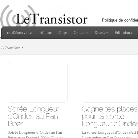
Politique de confiden
(re)Découvertes
Albums
Clips
Concerts
Dossiers
Editoriaux
LeTransistor
Soirée Longueur d’Ondes au Pan
La soirée Longueur d'Ondes c'est 
Piper avec Dimoné, Yalta Club et
3 novembre au Pan Piper avec