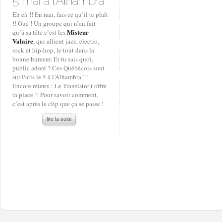
Eh eh !! En mai, fais ce qu’il te plaît
!! Oué ! Un groupe qui n’en fait
Misteur
qu’à sa tête c’est les
Valaire
, qui allient jazz, electro,
rock et hip-hop, le tout dans la
bonne humeur. Et tu sais quoi,
public adoré ? Ces Québécois sont
sur Paris le 5 à l’Alhambra !!!
Encore mieux : Le Transistor t’offre
ta place !! Pour savoir comment,
c’est après le clip que ça se passe !
lire la suite