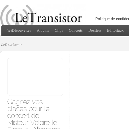
Politique de confiden
(re)Découvertes
Albums
Clips
Concerts
Dossiers
Editoriaux
LeTransistor