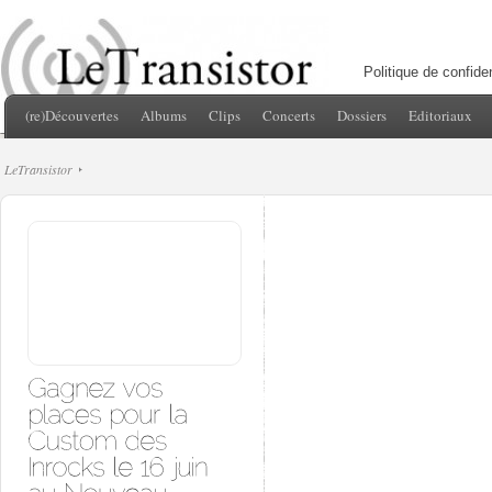
Politique de confiden
(re)Découvertes
Albums
Clips
Concerts
Dossiers
Editoriaux
LeTransistor