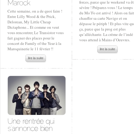
forces, parce que le weekend va êt
sévère ! Préparez-vous ! Le temps
Cette semaine, on a de quoi faire !
du Mo’Fo est arrivé ! Alors on fait
Entre Lilly Wood & the Prick,
chauffer sa carte Navigo et on
Delorean, My Little Cheap
dépasse le périph ! Et plus vite qu
Dictaphone... Et comme on veut
ça, parce que la prog est plus
vous rencontrer, Le Transistor vous
qu’alléchante. La crème de l’indé
fait gagner des places pour le
vous attend à Mains d’Oeuvres.
concert de Family of the Year à la
Maroquinerie le 11 février !!
lire la suite
lire la suite