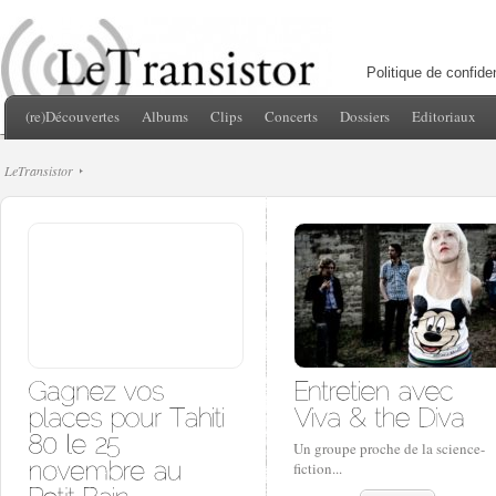
Politique de confiden
(re)Découvertes
Albums
Clips
Concerts
Dossiers
Editoriaux
LeTransistor
Un groupe proche de la science-
fiction...