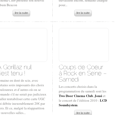
inema Club présente son nouvel
travaillent encore, semaine chargée
lbum Beacon
pour...
lire la suite
lire la suite
emaine en dent de scie, avec
rtains soirs imposants des choix
Les concerts choisis dans la
uloureux et d’autres où on se
programmation du samedi sont les
mande s’il ne serait pas judicieux
Two Door Cinema Club
Jonsi
,
et
aller rentabiliser cette carte UGC
LCD
le concert de l’édition 2010 :
ui débite inexorablement 20€ par
Soundsystem
.
is. Et ce, malgré la réapparition
 nouvelles salles...
lire la suite