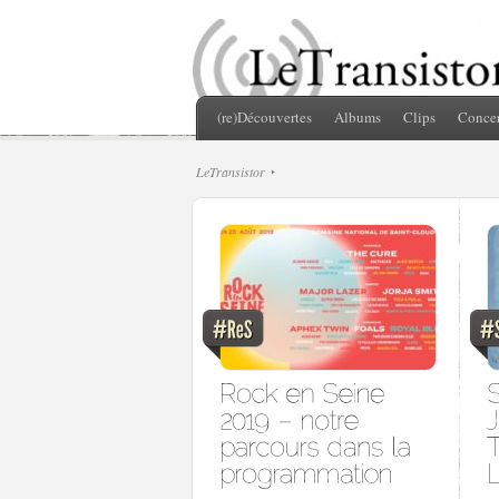
(re)Découvertes
Albums
Clips
Concer
LeTransistor