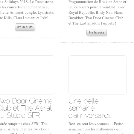
ux Solidays 2018, Le Transistor a
Programmation de Rock en Seine et
 les concerts de L’Impératrice,
jeu concours pour le vendredi avec
liette Armanet, Jungle, Lysistrata,
Royal Republic, Birdy Nam Nam,
he Kills, Clara Luciani et IAM
Breakbot, Two Door Cinema Club
et The Last Shadow Puppets !
lire la suite
lire la suite
oirée rouquins chez SFR ! The
Bon, ça sent les vacances… Petite
rial se défend et les Two Door
semaine pour les malheureux qui