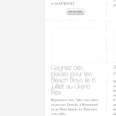
C
et A$AP ROCKY
a
lire la suite
S
ce
do
de
Réjouissez-vous ! Que vous alliez
d’
ou pas aux Eurocks, à Beauregard
q
ou au Main Square, Le Transistor
mo
vous offre...
de