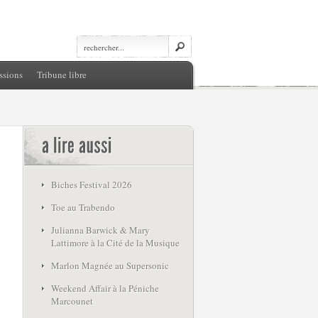
ssions
Tribune libre
Biches Festival 2026
Toe au Trabendo
Julianna Barwick & Mary
Lattimore à la Cité de la Musique
Marlon Magnée au Supersonic
Weekend Affair à la Péniche
Marcounet