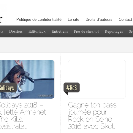
Politique de confidentialité
Le site
Droits d’auteurs
Contact
ts
Dossiers
Editoriaux
Entretiens
Près de chez toi
Reportages
Se