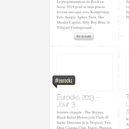
La programmation de Rock en
A
Seine 2019 pour se faire plaisir
vu
niveau musique avec Kompromat,
Ju
Eels, Jungle, Aphex Twin, The
T
Murder Capital, Silly Boy Blue, le
Villejuif Underground...
lire la suite
Journée chargée : The Strypes,
Black Rebel Motorcycle Club, JC
S
Satàn, Dinosaur Jr, Is Tropical, Two
Ae
Door Cinema Club, Fauve, Phoenix